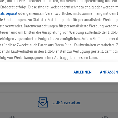
te“) mittels verschiedener Techniken, mit denen eine Speicherung und ein 
Endgerät erfolgt. Diese sind teilweise technisch notwendig oder werden m
Jetzt zum Newsletter anmel
.
als separat
oder gemeinsam Verantwortliche; im Zusammenhang mit dem 
ble Einstellungen, zur Statistik-Erstellung oder für personalisierte Werbun
Gutschein sichern!
nste verwendet. Datenverarbeitungen für personalisierte Werbung werden
euern und um Dritten die Ausspielung von Werbung außerhalb der Lidl-Di
ehörigen zugeordneten Endgeräte zu ermöglichen. Sofern Sie Teilnehmer de
 für diese Zwecke auch Daten aus Ihrem Filial-Kaufverhalten verarbeitet
ber Ihr Kaufverhalten in den Lidl-Diensten zur Verfügung gestellt, damit di
folg von Werbekampagnen seiner Auftraggeber messen kann.
isierter Werbung basiert auf der Generierung von auch mit Daten von and
. Dies umfasst die Zusammenführung von Daten (z.B. über Ihre Nutzung der 
ABLEHNEN
ANPASSEN
dl-Diensten, Informationen aus Ihrem Kundenkonto - z.B. Alter oder Geschl
 auch über verschiedene Endgeräte und Lidl-Dienste hinweg einschließli
auf Informationen auf Ihren Endgeräten zur Erstellung von Zielgruppen (
nhang mit dem Ausspielen dieser Werbung erfolgen Verarbeitungen auch
bung, zur Zielgruppenforschung, zur Entwicklung von Angeboten sowie z
Lidl-Newsletter
rung dieser Werbeausspielungen.
timmung dazu erteilen und danach ein Lidl Plus-Konto erstellen bzw. sich i