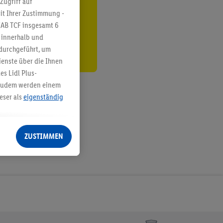
Zugriff auf
it Ihrer Zustimmung -
den
IAB TCF insgesamt
6
g innerhalb und
 durchgeführt, um
enste über die Ihnen
s Lidl Plus-
. Zudem werden einem
eser als
eigenständig
eren Diensten
Lidl-Dienste, Ihr
ZUSTIMMEN
echt - sowie Ihre
ch dem Speichern von
sogenannten
 zur Leistungs-/
ur technischen
n Ihr bestehendes Lidl