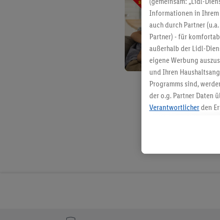
(gemeinsam: „Lidl-Diens
Informationen in Ihrem 
auch durch Partner (u.a
Partner) - für komforta
außerhalb der Lidl-Die
eigene Werbung auszust
und Ihren Haushaltsang
Programms sind, werden
der o.g. Partner Daten ü
Verantwortlicher
den Er
Die Erstellung personal
angereicherten Profilen
Kaufverhalten in den Li
genauen Standortdaten)
und/ oder dem Zugriff 
Segmenten). Im Zusamme
Erfolgsmessung der Wer
Sicherung und Optimie
Sofern Sie hier Ihre Zus