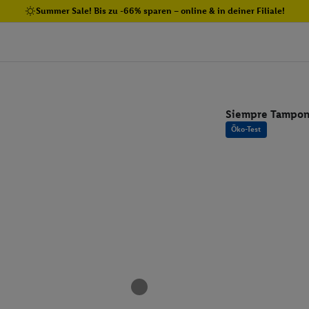
Summer Sale! Bis zu -66% sparen – online & in deiner Filiale!
Siempre Tampon
Öko-Test