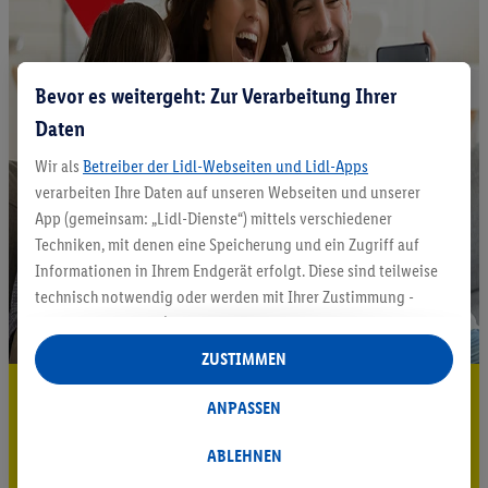
Bevor es weitergeht: Zur Verarbeitung Ihrer
Daten
Wir als
Betreiber der Lidl-Webseiten und Lidl-Apps
verarbeiten Ihre Daten auf unseren Webseiten und unserer
App (gemeinsam: „Lidl-Dienste“) mittels verschiedener
Techniken, mit denen eine Speicherung und ein Zugriff auf
Informationen in Ihrem Endgerät erfolgt. Diese sind teilweise
technisch notwendig oder werden mit Ihrer Zustimmung -
auch durch Partner (u.a.
als separat
oder gemeinsam
Verantwortliche; im Zusammenhang mit dem IAB TCF
ZUSTIMMEN
insgesamt
6
Partner) - für komfortable Einstellungen, zur
5.95 € Versand sparen³²ᵃ
Statistik-Erstellung oder für personalisierte Werbung
ANPASSEN
innerhalb und außerhalb der Lidl-Dienste verwendet.
Jetzt zum Newsletter anmelden
Datenverarbeitungen für personalisierte Werbung werden
ABLEHNEN
durchgeführt, um eigene Werbung auszusteuern und um
Gutschein sichern!