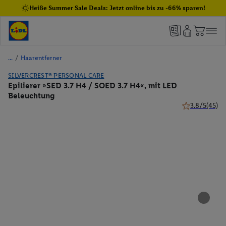
Heiße Summer Sale Deals: Jetzt online bis zu -66% sparen!
/
Haarentferner
SILVERCREST® PERSONAL CARE
Epilierer »SED 3.7 H4 / SOED 3.7 H4«, mit LED
Beleuchtung
3.8/5
(45)
3.8 von 5 Ster