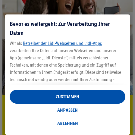
Bevor es weitergeht: Zur Verarbeitung Ihrer
Daten
Wir als
Betreiber der Lidl-Webseiten und Lidl-Apps
verarbeiten Ihre Daten auf unseren Webseiten und unserer
App (gemeinsam: „Lidl-Dienste“) mittels verschiedener
Techniken, mit denen eine Speicherung und ein Zugriff auf
Informationen in Ihrem Endgerät erfolgt. Diese sind teilweise
technisch notwendig oder werden mit Ihrer Zustimmung -
auch durch Partner (u.a.
als separat
oder gemeinsam
Verantwortliche; im Zusammenhang mit dem IAB TCF
ZUSTIMMEN
insgesamt
6
Partner) - für komfortable Einstellungen, zur
5.95 € Versand sparen³²ᵃ
Statistik-Erstellung oder für personalisierte Werbung
ANPASSEN
Jetzt zum Newsletter anmelden
innerhalb und außerhalb der Lidl-Dienste verwendet.
Datenverarbeitungen für personalisierte Werbung werden
ABLEHNEN
Gutschein sichern!
durchgeführt, um eigene Werbung auszusteuern und um