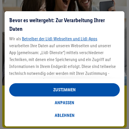
Bevor es weitergeht: Zur Verarbeitung Ihrer
Daten
Wir als
Betreiber der Lidl-Webseiten und Lidl-Apps
verarbeiten Ihre Daten auf unseren Webseiten und unserer
App (gemeinsam: „Lidl-Dienste“) mittels verschiedener
Techniken, mit denen eine Speicherung und ein Zugriff auf
Informationen in Ihrem Endgerät erfolgt. Diese sind teilweise
technisch notwendig oder werden mit Ihrer Zustimmung -
auch durch Partner (u.a.
als separat
oder gemeinsam
Verantwortliche; im Zusammenhang mit dem IAB TCF
ZUSTIMMEN
5.95 € Versand sparen³²ᵃ
insgesamt
6
Partner) - für komfortable Einstellungen, zur
Statistik-Erstellung oder für personalisierte Werbung
ANPASSEN
Jetzt zum Newsletter anmelden
innerhalb und außerhalb der Lidl-Dienste verwendet.
Datenverarbeitungen für personalisierte Werbung werden
ABLEHNEN
Gutschein sichern!
durchgeführt, um eigene Werbung auszusteuern und um
Dritten die Ausspielung von Werbung außerhalb der Lidl-