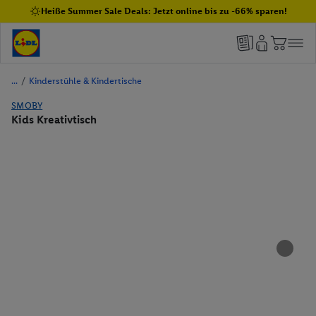
Heiße Summer Sale Deals: Jetzt online bis zu -66% sparen!
/
Kinderstühle & Kindertische
SMOBY
Kids Kreativtisch