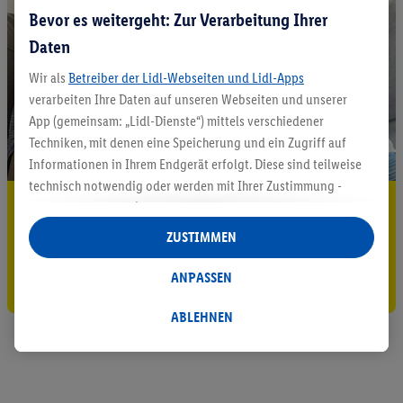
Bevor es weitergeht: Zur Verarbeitung Ihrer
Daten
Wir als
Betreiber der Lidl-Webseiten und Lidl-Apps
verarbeiten Ihre Daten auf unseren Webseiten und unserer
App (gemeinsam: „Lidl-Dienste“) mittels verschiedener
Techniken, mit denen eine Speicherung und ein Zugriff auf
Informationen in Ihrem Endgerät erfolgt. Diese sind teilweise
technisch notwendig oder werden mit Ihrer Zustimmung -
5.95 € Versand sparen³²ᵃ
auch durch Partner (u.a.
als separat
oder gemeinsam
Verantwortliche; im Zusammenhang mit dem IAB TCF
ZUSTIMMEN
Jetzt zum Newsletter anmelden
insgesamt
6
Partner) - für komfortable Einstellungen, zur
Statistik-Erstellung oder für personalisierte Werbung
ANPASSEN
Gutschein sichern!
innerhalb und außerhalb der Lidl-Dienste verwendet.
Datenverarbeitungen für personalisierte Werbung werden
ABLEHNEN
durchgeführt, um eigene Werbung auszusteuern und um
Dritten die Ausspielung von Werbung außerhalb der Lidl-
Dienste über die Ihnen und Ihren Haushaltsangehörigen
zugeordneten Endgeräte zu ermöglichen. Sofern Sie