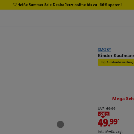
Heiße Summer Sale Deals: Jetzt online bis zu -66% sparen!
SMOBY
Kinder Kaufmann
Top Kundenbewertung
Mega Sch
UVP:
69.99
-28%
49.99*
inkl. MwSt. zzgl.