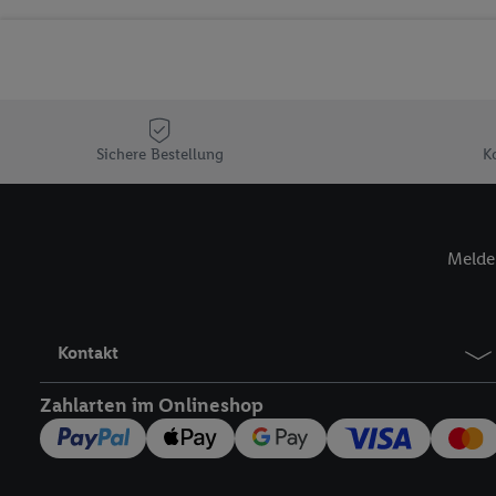
Sicherung und Optimie
Sofern Sie hier Ihre Zus
Plus-Konto einloggen, 
Verantwortlichkeit mit
zu erstellen (die sogen
können, um Sie in von 
Sichere Bestellung
K
Hierzu wird von uns un
Adresse in gemeinsamer 
Zudem erlauben Sie uns,
Melde 
den Lidl-Diensten einzus
Wenn das der Fall ist, g
Kundenkonto-Referenz, 
verwenden, um Sie wied
Kontakt
Insbesondere können Sie
werden, damit wir Ihnen
Zahlarten im Onlineshop
Nutzung der Utiq-Techno
widerrufen - jederzeit 
Telekommunikations-basi