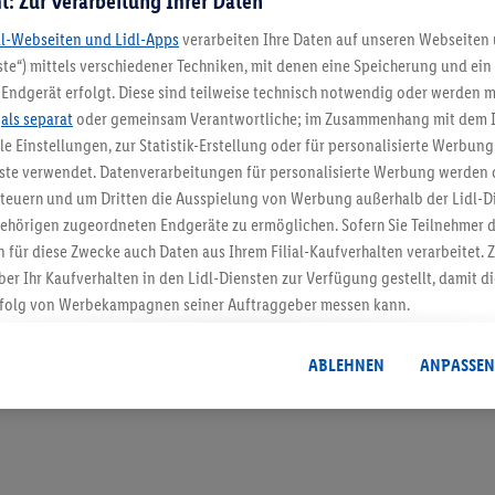
t: Zur Verarbeitung Ihrer Daten
dl-Webseiten und Lidl-Apps
verarbeiten Ihre Daten auf unseren Webseiten
te“) mittels verschiedener Techniken, mit denen eine Speicherung und ein 
Endgerät erfolgt. Diese sind teilweise technisch notwendig oder werden m
5.95 € Versand spa
.
als separat
oder gemeinsam Verantwortliche; im Zusammenhang mit dem 
ble Einstellungen, zur Statistik-Erstellung oder für personalisierte Werbun
Jetzt zum Newsletter anmel
nste verwendet. Datenverarbeitungen für personalisierte Werbung werden
euern und um Dritten die Ausspielung von Werbung außerhalb der Lidl-Di
Gutschein sichern!
ehörigen zugeordneten Endgeräte zu ermöglichen. Sofern Sie Teilnehmer de
 für diese Zwecke auch Daten aus Ihrem Filial-Kaufverhalten verarbeitet
ber Ihr Kaufverhalten in den Lidl-Diensten zur Verfügung gestellt, damit di
folg von Werbekampagnen seiner Auftraggeber messen kann.
isierter Werbung basiert auf der Generierung von auch mit Daten von and
. Dies umfasst die Zusammenführung von Daten (z.B. über Ihre Nutzung der 
ABLEHNEN
ANPASSEN
dl-Diensten, Informationen aus Ihrem Kundenkonto - z.B. Alter oder Geschl
 auch über verschiedene Endgeräte und Lidl-Dienste hinweg einschließli
auf Informationen auf Ihren Endgeräten zur Erstellung von Zielgruppen (
nhang mit dem Ausspielen dieser Werbung erfolgen Verarbeitungen auch
bung, zur Zielgruppenforschung, zur Entwicklung von Angeboten sowie z