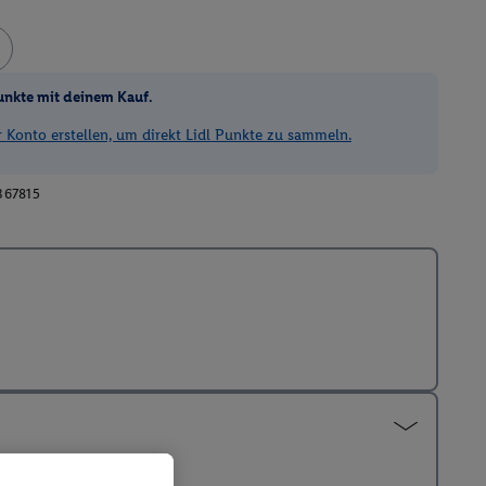
unkte mit deinem Kauf.
Konto erstellen, um direkt Lidl Punkte zu sammeln.
367815