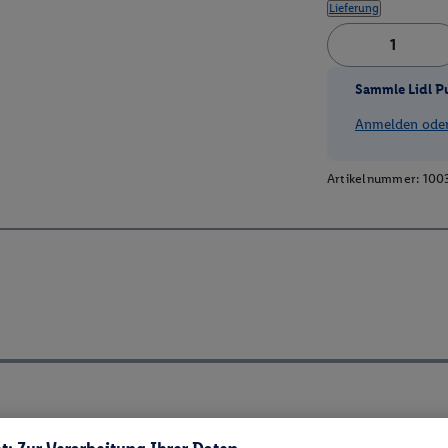
Lieferung
Sammle Lidl P
Anmelden oder 
Artikelnummer:
100
ch ElektroG und BattVO-BattDG