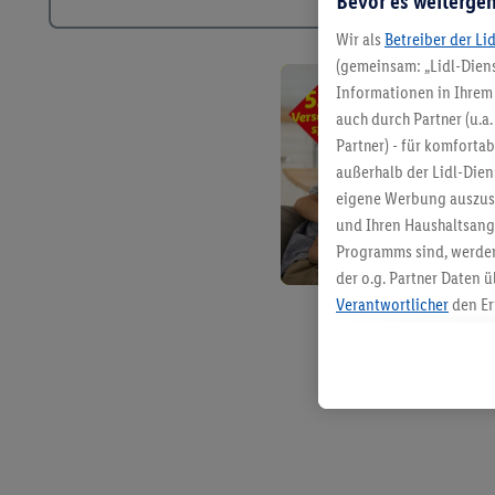
Bevor es weitergeh
Wir als
Betreiber der Li
(gemeinsam: „Lidl-Diens
Informationen in Ihrem 
auch durch Partner (u.a
Partner) - für komforta
außerhalb der Lidl-Die
eigene Werbung auszust
und Ihren Haushaltsang
Programms sind, werden
der o.g. Partner Daten ü
Verantwortlicher
den Er
Die Erstellung personal
angereicherten Profilen
Kaufverhalten in den Li
genauen Standortdaten)
und/ oder dem Zugriff 
Segmenten). Im Zusamme
Erfolgsmessung der Wer