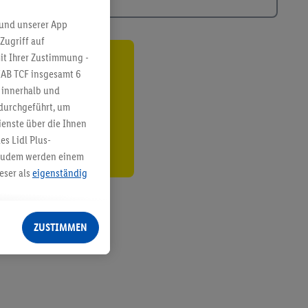
 und unserer App
Zugriff auf
it Ihrer Zustimmung -
ren³²ᵃ
IAB TCF insgesamt
6
g innerhalb und
den
 durchgeführt, um
enste über die Ihnen
s Lidl Plus-
. Zudem werden einem
eser als
eigenständig
eren Diensten
Lidl-Dienste, Ihr
ZUSTIMMEN
echt - sowie Ihre
ch dem Speichern von
sogenannten
 zur Leistungs-/
ur technischen