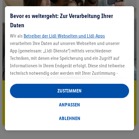
Bevor es weitergeht: Zur Verarbeitung Ihrer
Daten
Wir als
Betreiber der Lidl-Webseiten und Lidl-Apps
verarbeiten Ihre Daten auf unseren Webseiten und unserer
App (gemeinsam: „Lidl-Dienste“) mittels verschiedener
Techniken, mit denen eine Speicherung und ein Zugriff auf
Informationen in Ihrem Endgerät erfolgt. Diese sind teilweise
technisch notwendig oder werden mit Ihrer Zustimmung -
auch durch Partner (u.a.
als separat
oder gemeinsam
Verantwortliche; im Zusammenhang mit dem IAB TCF
5.95 € Versand sparen³²ᵃ
ZUSTIMMEN
insgesamt
6
Partner) - für komfortable Einstellungen, zur
Jetzt zum Newsletter anmelden
Statistik-Erstellung oder für personalisierte Werbung
ANPASSEN
innerhalb und außerhalb der Lidl-Dienste verwendet.
Gutschein sichern!
Datenverarbeitungen für personalisierte Werbung werden
ABLEHNEN
durchgeführt, um eigene Werbung auszusteuern und um
Dritten die Ausspielung von Werbung außerhalb der Lidl-