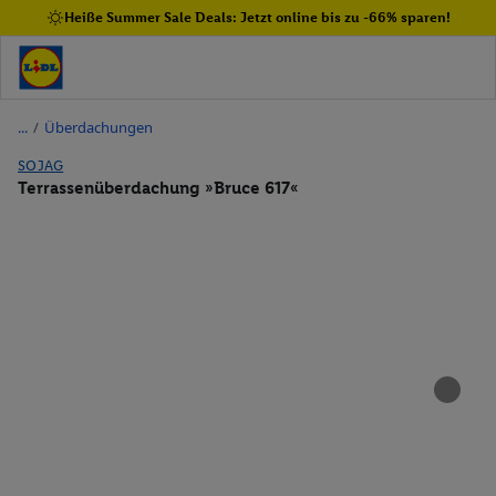
Heiße Summer Sale Deals: Jetzt online bis zu -66% sparen!
/
Überdachungen
SOJAG
Terrassenüberdachung »Bruce 617«