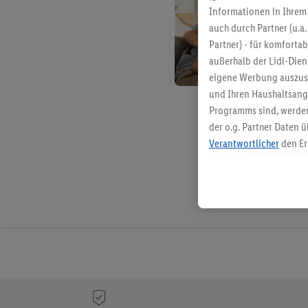
Informationen in Ihrem 
auch durch Partner (u.a
Partner) - für komforta
außerhalb der Lidl-Die
eigene Werbung auszust
und Ihren Haushaltsang
Programms sind, werden
der o.g. Partner Daten ü
Verantwortlicher
den Er
Die Erstellung personal
angereicherten Profilen
Kaufverhalten in den Li
genauen Standortdaten)
und/ oder dem Zugriff 
Segmenten). Im Zusamme
Erfolgsmessung der Wer
Sicherung und Optimie
Sofern Sie hier Ihre Zus