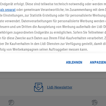
Jetzt zum Newsletter anmel
Endgerät erfolgt. Diese sind teilweise technisch notwendig oder werden m
.
als separat
oder gemeinsam Verantwortliche; im Zusammenhang mit dem 
ble Einstellungen, zur Statistik-Erstellung oder für personalisierte Werbun
Gutschein sichern!
nste verwendet. Datenverarbeitungen für personalisierte Werbung werden
euern und um Dritten die Ausspielung von Werbung außerhalb der Lidl-Di
ehörigen zugeordneten Endgeräte zu ermöglichen. Sofern Sie Teilnehmer de
 für diese Zwecke auch Daten aus Ihrem Filial-Kaufverhalten verarbeitet
ber Ihr Kaufverhalten in den Lidl-Diensten zur Verfügung gestellt, damit di
folg von Werbekampagnen seiner Auftraggeber messen kann.
isierter Werbung basiert auf der Generierung von auch mit Daten von and
. Dies umfasst die Zusammenführung von Daten (z.B. über Ihre Nutzung der 
ABLEHNEN
ANPASSEN
dl-Diensten, Informationen aus Ihrem Kundenkonto - z.B. Alter oder Geschl
 auch über verschiedene Endgeräte und Lidl-Dienste hinweg einschließli
auf Informationen auf Ihren Endgeräten zur Erstellung von Zielgruppen (
nhang mit dem Ausspielen dieser Werbung erfolgen Verarbeitungen auch
Lidl-Newsletter
bung, zur Zielgruppenforschung, zur Entwicklung von Angeboten sowie z
rung dieser Werbeausspielungen.
timmung dazu erteilen und danach ein Lidl Plus-Konto erstellen bzw. sich i