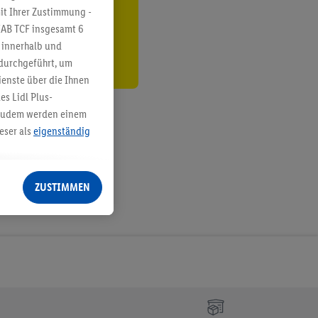
den
it Ihrer Zustimmung -
IAB TCF insgesamt
6
g innerhalb und
 durchgeführt, um
enste über die Ihnen
s Lidl Plus-
. Zudem werden einem
eser als
eigenständig
eren Diensten
Lidl-Dienste, Ihr
ZUSTIMMEN
echt - sowie Ihre
ch dem Speichern von
sogenannten
 zur Leistungs-/
ur technischen
n Ihr bestehendes Lidl