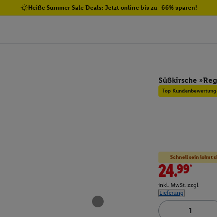
Heiße Summer Sale Deals: Jetzt online bis zu -66% sparen!
Süßkirsche »Reg
Top Kundenbewertung
Schnell sein lohnt s
24.99*
inkl. MwSt. zzgl.
Lieferung