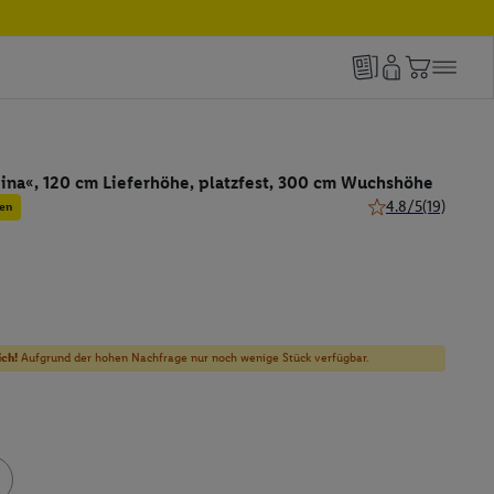
ina«, 120 cm Lieferhöhe, platzfest, 300 cm Wuchshöhe
4.8/5
(19)
en
4.8 von 5 Sternen 
ich!
Aufgrund der hohen Nachfrage nur noch wenige Stück verfügbar.