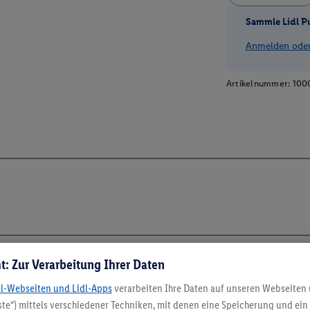
Sammle Lidl P
Anmelden oder 
Artikelnummer:
100
t: Zur Verarbeitung Ihrer Daten
dl-Webseiten und Lidl-Apps
verarbeiten Ihre Daten auf unseren Webseiten
5.95 € Versand spa
te“) mittels verschiedener Techniken, mit denen eine Speicherung und ein 