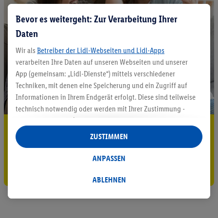
Bevor es weitergeht: Zur Verarbeitung Ihrer
Daten
Wir als
Betreiber der Lidl-Webseiten und Lidl-Apps
verarbeiten Ihre Daten auf unseren Webseiten und unserer
App (gemeinsam: „Lidl-Dienste“) mittels verschiedener
Techniken, mit denen eine Speicherung und ein Zugriff auf
Informationen in Ihrem Endgerät erfolgt. Diese sind teilweise
technisch notwendig oder werden mit Ihrer Zustimmung -
auch durch Partner (u.a.
als separat
oder gemeinsam
5.95 € Versand sparen³²ᵃ
Verantwortliche; im Zusammenhang mit dem IAB TCF
ZUSTIMMEN
insgesamt
6
Partner) - für komfortable Einstellungen, zur
Jetzt zum Newsletter anmelden
Statistik-Erstellung oder für personalisierte Werbung
ANPASSEN
innerhalb und außerhalb der Lidl-Dienste verwendet.
Gutschein sichern!
Datenverarbeitungen für personalisierte Werbung werden
ABLEHNEN
durchgeführt, um eigene Werbung auszusteuern und um
Dritten die Ausspielung von Werbung außerhalb der Lidl-
Dienste über die Ihnen und Ihren Haushaltsangehörigen