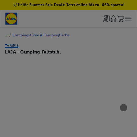
Heiße Summer Sale Deals: Jetzt online bis zu -66% sparen!
/
Campingstühle & Campingtische
TAMBU
LAJA - Camping-Faltstuhl