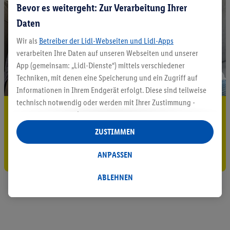
Bevor es weitergeht: Zur Verarbeitung Ihrer
Daten
Wir als
Betreiber der Lidl-Webseiten und Lidl-Apps
verarbeiten Ihre Daten auf unseren Webseiten und unserer
App (gemeinsam: „Lidl-Dienste“) mittels verschiedener
Techniken, mit denen eine Speicherung und ein Zugriff auf
Informationen in Ihrem Endgerät erfolgt. Diese sind teilweise
technisch notwendig oder werden mit Ihrer Zustimmung -
5.95 € Versand sparen³²ᵃ
auch durch Partner (u.a.
als separat
oder gemeinsam
Verantwortliche; im Zusammenhang mit dem IAB TCF
Jetzt zum Newsletter anmelden
ZUSTIMMEN
insgesamt
6
Partner) - für komfortable Einstellungen, zur
Statistik-Erstellung oder für personalisierte Werbung
Gutschein sichern!
ANPASSEN
innerhalb und außerhalb der Lidl-Dienste verwendet.
Datenverarbeitungen für personalisierte Werbung werden
ABLEHNEN
durchgeführt, um eigene Werbung auszusteuern und um
Dritten die Ausspielung von Werbung außerhalb der Lidl-
Dienste über die Ihnen und Ihren Haushaltsangehörigen
zugeordneten Endgeräte zu ermöglichen. Sofern Sie