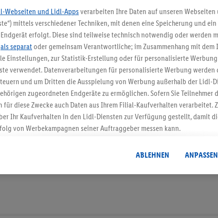
dl-Webseiten und Lidl-Apps
verarbeiten Ihre Daten auf unseren Webseiten
te“) mittels verschiedener Techniken, mit denen eine Speicherung und ein 
Endgerät erfolgt. Diese sind teilweise technisch notwendig oder werden m
5.95 € Versand spa
.
als separat
oder gemeinsam Verantwortliche; im Zusammenhang mit dem 
ble Einstellungen, zur Statistik-Erstellung oder für personalisierte Werbun
Jetzt zum Newsletter anmel
nste verwendet. Datenverarbeitungen für personalisierte Werbung werden
euern und um Dritten die Ausspielung von Werbung außerhalb der Lidl-Di
Gutschein sichern!
ehörigen zugeordneten Endgeräte zu ermöglichen. Sofern Sie Teilnehmer de
 für diese Zwecke auch Daten aus Ihrem Filial-Kaufverhalten verarbeitet
ber Ihr Kaufverhalten in den Lidl-Diensten zur Verfügung gestellt, damit di
folg von Werbekampagnen seiner Auftraggeber messen kann.
isierter Werbung basiert auf der Generierung von auch mit Daten von and
. Dies umfasst die Zusammenführung von Daten (z.B. über Ihre Nutzung der 
ABLEHNEN
ANPASSEN
dl-Diensten, Informationen aus Ihrem Kundenkonto - z.B. Alter oder Geschl
 auch über verschiedene Endgeräte und Lidl-Dienste hinweg einschließli
auf Informationen auf Ihren Endgeräten zur Erstellung von Zielgruppen (
nhang mit dem Ausspielen dieser Werbung erfolgen Verarbeitungen auch
bung, zur Zielgruppenforschung, zur Entwicklung von Angeboten sowie z