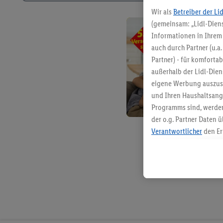
Wir als
Betreiber der Li
(gemeinsam: „Lidl-Diens
Informationen in Ihrem 
auch durch Partner (u.a
Partner) - für komforta
außerhalb der Lidl-Die
eigene Werbung auszust
und Ihren Haushaltsang
Programms sind, werden
der o.g. Partner Daten ü
Verantwortlicher
den Er
Die Erstellung personal
angereicherten Profilen
Kaufverhalten in den Li
genauen Standortdaten)
und/ oder dem Zugriff 
Segmenten). Im Zusamme
Erfolgsmessung der Wer