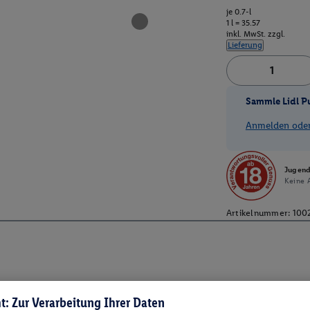
je 0.7-l
1 l = 35.57
inkl. MwSt. zzgl.
Lieferung
Sammle Lidl P
Anmelden oder 
Jugend
Keine A
Artikelnummer:
100
t: Zur Verarbeitung Ihrer Daten