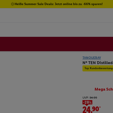
Heiße Summer Sale Deals: Jetzt online bis zu -66% sparen!
TANQUERAY
N° TEN Distilled
Top Kundenbewertung
Mega Sch
UVP:
34.99
-28%
24.90*