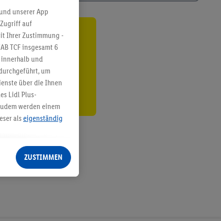
 und unserer App
Zugriff auf
it Ihrer Zustimmung -
ren³²ᵃ
IAB TCF insgesamt
6
g innerhalb und
den
 durchgeführt, um
enste über die Ihnen
s Lidl Plus-
. Zudem werden einem
eser als
eigenständig
eren Diensten
Lidl-Dienste, Ihr
ZUSTIMMEN
echt - sowie Ihre
ch dem Speichern von
sogenannten
 zur Leistungs-/
ur technischen