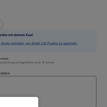
unkte mit deinem Kauf.
Konto erstellen, um direkt Lidl Punkte zu sammeln.
schutz
uslieferung an Jugendliche unter 18 Jahren!
244934