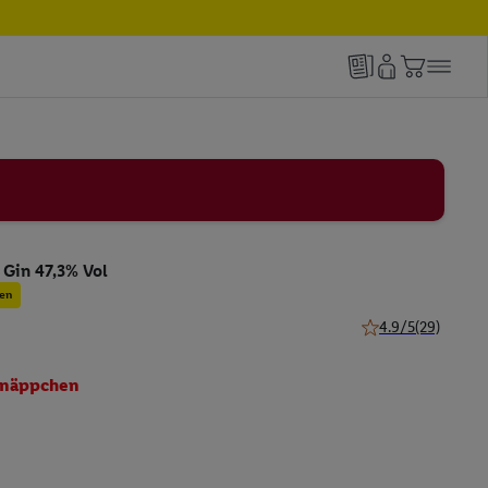
 Gin 47,3% Vol
en
4.9/5
(29)
4.9 von 5 Sternen 
näppchen