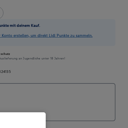
unkte mit deinem Kauf.
Konto erstellen, um direkt Lidl Punkte zu sammeln.
schutz
uslieferung an Jugendliche unter 18 Jahren!
324135