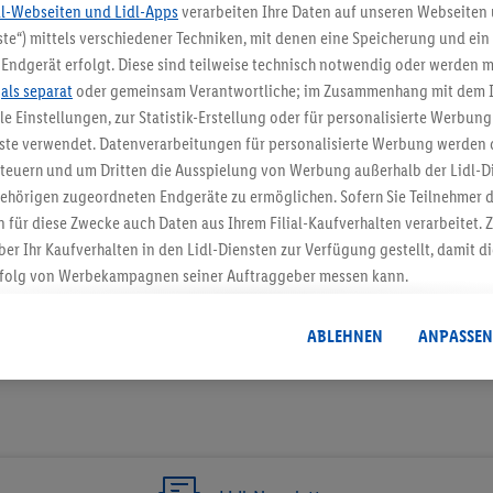
dl-Webseiten und Lidl-Apps
verarbeiten Ihre Daten auf unseren Webseiten
te“) mittels verschiedener Techniken, mit denen eine Speicherung und ein 
5.95 € Versand spa
Endgerät erfolgt. Diese sind teilweise technisch notwendig oder werden m
.
als separat
oder gemeinsam Verantwortliche; im Zusammenhang mit dem 
Jetzt zum Newsletter anmel
ble Einstellungen, zur Statistik-Erstellung oder für personalisierte Werbun
nste verwendet. Datenverarbeitungen für personalisierte Werbung werden
Gutschein sichern!
euern und um Dritten die Ausspielung von Werbung außerhalb der Lidl-Di
ehörigen zugeordneten Endgeräte zu ermöglichen. Sofern Sie Teilnehmer de
 für diese Zwecke auch Daten aus Ihrem Filial-Kaufverhalten verarbeitet
ber Ihr Kaufverhalten in den Lidl-Diensten zur Verfügung gestellt, damit di
folg von Werbekampagnen seiner Auftraggeber messen kann.
isierter Werbung basiert auf der Generierung von auch mit Daten von and
. Dies umfasst die Zusammenführung von Daten (z.B. über Ihre Nutzung der 
ABLEHNEN
ANPASSEN
dl-Diensten, Informationen aus Ihrem Kundenkonto - z.B. Alter oder Geschl
 auch über verschiedene Endgeräte und Lidl-Dienste hinweg einschließli
auf Informationen auf Ihren Endgeräten zur Erstellung von Zielgruppen (
nhang mit dem Ausspielen dieser Werbung erfolgen Verarbeitungen auch
bung, zur Zielgruppenforschung, zur Entwicklung von Angeboten sowie z
rung dieser Werbeausspielungen.