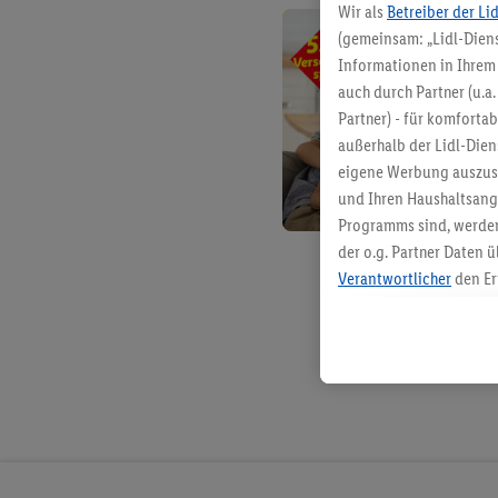
Wir als
Betreiber der Li
(gemeinsam: „Lidl-Diens
Informationen in Ihrem 
auch durch Partner (u.a
Partner) - für komforta
außerhalb der Lidl-Die
eigene Werbung auszust
und Ihren Haushaltsang
Programms sind, werden
der o.g. Partner Daten ü
Verantwortlicher
den Er
Die Erstellung personal
angereicherten Profilen
Kaufverhalten in den Li
genauen Standortdaten)
und/ oder dem Zugriff 
Segmenten). Im Zusamme
Erfolgsmessung der Wer
Sicherung und Optimie