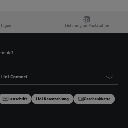
n Ihr bestehendes Lidl
n gemeinsamer
zielle Online-Kennung
Kennung verwenden
 Tagen
Lieferung an Packstation
ung auszuspielen.
 umgewandelte E-Mail-
chenk⁷!
 Utiq-Technologie in
 Sie verfügbar ist.
dresse und einer
en diese Kennung
Lidl Connect
nsten zu erfassen.
 von Dritten betrieben
gung speziell zur
Lastschrift
Lidl Ratenzahlung
Geschenkkarte
ung generell zu
en“/„Nutzung der
inwilligung (nur für
von Utiq
.