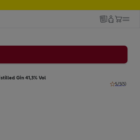
tilled Gin 41,3% Vol
5/5
(5)
5 von 5 Sternen