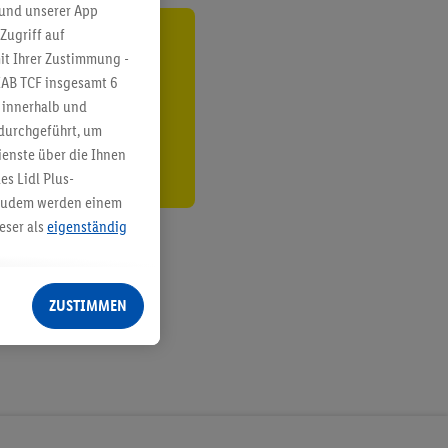
 und unserer App
Zugriff auf
ren³²ᵃ
it Ihrer Zustimmung -
IAB TCF insgesamt
6
den
g innerhalb und
 durchgeführt, um
enste über die Ihnen
s Lidl Plus-
. Zudem werden einem
eser als
eigenständig
eren Diensten
Lidl-Dienste, Ihr
ZUSTIMMEN
echt - sowie Ihre
ch dem Speichern von
sogenannten
 zur Leistungs-/
ur technischen