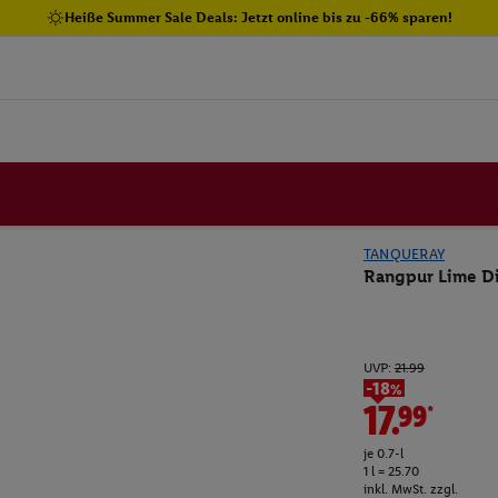
Heiße Summer Sale Deals: Jetzt online bis zu -66% sparen!
TANQUERAY
Rangpur Lime Dis
UVP:
21.99
-18%
17.99*
je 0.7-l
1 l = 25.70
inkl. MwSt. zzgl.