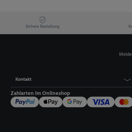
Sofern Sie hier Ihre Zus
Plus-Konto einloggen, 
Verantwortlichkeit mit
zu erstellen (die sogen
Sichere Bestellung
K
können, um Sie in von 
Hierzu wird von uns un
Adresse in gemeinsamer 
Melde 
Zudem erlauben Sie uns,
den Lidl-Diensten einzus
Wenn das der Fall ist, g
Kundenkonto-Referenz, 
Kontakt
verwenden, um Sie wied
Insbesondere können Sie
Zahlarten im Onlineshop
werden, damit wir Ihnen
Nutzung der Utiq-Techno
widerrufen - jederzeit 
Telekommunikations-basi
die Lidl-Dienste) wider