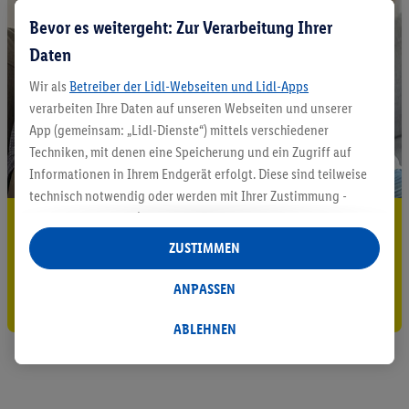
Bevor es weitergeht: Zur Verarbeitung Ihrer
Daten
Wir als
Betreiber der Lidl-Webseiten und Lidl-Apps
verarbeiten Ihre Daten auf unseren Webseiten und unserer
App (gemeinsam: „Lidl-Dienste“) mittels verschiedener
Techniken, mit denen eine Speicherung und ein Zugriff auf
Informationen in Ihrem Endgerät erfolgt. Diese sind teilweise
technisch notwendig oder werden mit Ihrer Zustimmung -
auch durch Partner (u.a.
als separat
oder gemeinsam
5.95 € Versand sparen³²ᵃ
Verantwortliche; im Zusammenhang mit dem IAB TCF
ZUSTIMMEN
Jetzt zum Newsletter anmelden
insgesamt
6
Partner) - für komfortable Einstellungen, zur
Statistik-Erstellung oder für personalisierte Werbung
ANPASSEN
Gutschein sichern!
innerhalb und außerhalb der Lidl-Dienste verwendet.
Datenverarbeitungen für personalisierte Werbung werden
ABLEHNEN
durchgeführt, um eigene Werbung auszusteuern und um
Dritten die Ausspielung von Werbung außerhalb der Lidl-
Dienste über die Ihnen und Ihren Haushaltsangehörigen