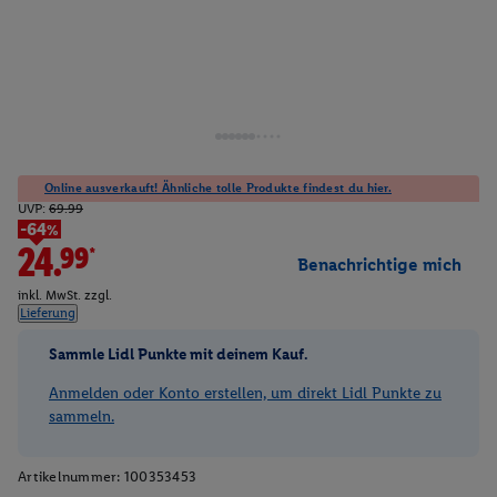
Online ausverkauft! Ähnliche tolle Produkte findest du hier.
UVP:
69.99
-64%
24.99*
Benachrichtige mich
inkl. MwSt. zzgl.
Lieferung
Sammle Lidl Punkte mit deinem Kauf.
Anmelden oder Konto erstellen, um direkt Lidl Punkte zu
sammeln.
Artikelnummer:
100353453