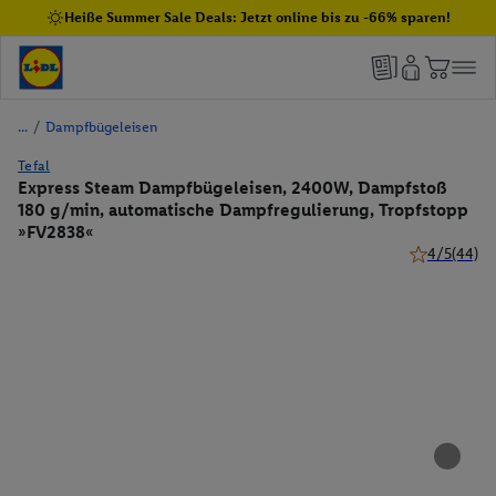
Heiße Summer Sale Deals: Jetzt online bis zu -66% sparen!
/
Dampfbügeleisen
Tefal
Express Steam Dampfbügeleisen, 2400W, Dampfstoß
180 g/min, automatische Dampfregulierung, Tropfstopp
»FV2838«
4/5
(44)
4 von 5 Ster