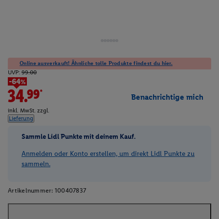
Online ausverkauft! Ähnliche tolle Produkte findest du hier.
UVP:
99.00
-64%
34.99*
Benachrichtige mich
inkl. MwSt. zzgl.
Lieferung
Sammle Lidl Punkte mit deinem Kauf.
Anmelden oder Konto erstellen, um direkt Lidl Punkte zu
sammeln.
Artikelnummer:
100407837