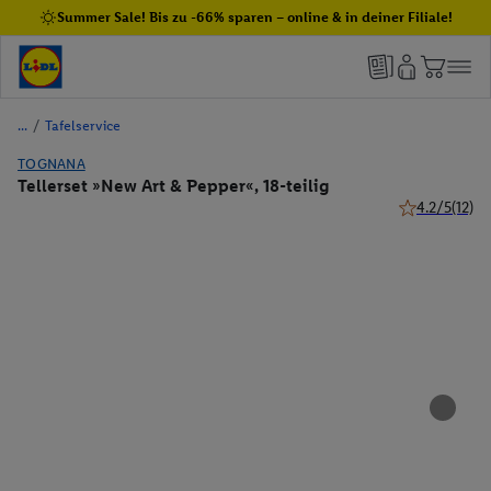
Summer Sale! Bis zu -66% sparen – online & in deiner Filiale!
/
Tafelservice
TOGNANA
Tellerset »New Art & Pepper«, 18-teilig
4.2/5
(12)
4.2 von 5 Ste