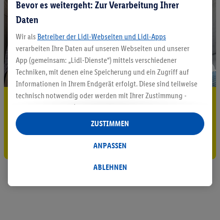
Bevor es weitergeht: Zur Verarbeitung Ihrer
Daten
Wir als
Betreiber der Lidl-Webseiten und Lidl-Apps
verarbeiten Ihre Daten auf unseren Webseiten und unserer
App (gemeinsam: „Lidl-Dienste“) mittels verschiedener
Techniken, mit denen eine Speicherung und ein Zugriff auf
Informationen in Ihrem Endgerät erfolgt. Diese sind teilweise
technisch notwendig oder werden mit Ihrer Zustimmung -
5.95 € Versand sparen³²ᵃ
auch durch Partner (u.a.
als separat
oder gemeinsam
Jetzt zum Newsletter anmelden
Verantwortliche; im Zusammenhang mit dem IAB TCF
ZUSTIMMEN
insgesamt
6
Partner) - für komfortable Einstellungen, zur
Gutschein sichern!
Statistik-Erstellung oder für personalisierte Werbung
ANPASSEN
innerhalb und außerhalb der Lidl-Dienste verwendet.
Datenverarbeitungen für personalisierte Werbung werden
ABLEHNEN
durchgeführt, um eigene Werbung auszusteuern und um
Dritten die Ausspielung von Werbung außerhalb der Lidl-
Dienste über die Ihnen und Ihren Haushaltsangehörigen
zugeordneten Endgeräte zu ermöglichen. Sofern Sie