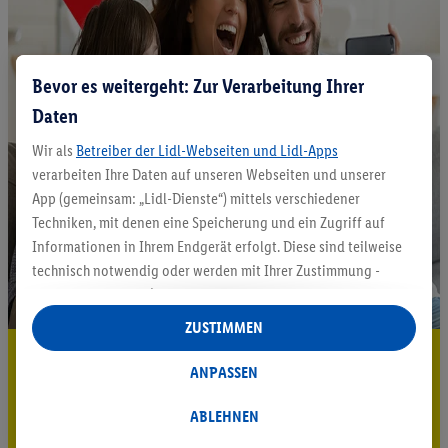
Bevor es weitergeht: Zur Verarbeitung Ihrer
Daten
Wir als
Betreiber der Lidl-Webseiten und Lidl-Apps
verarbeiten Ihre Daten auf unseren Webseiten und unserer
App (gemeinsam: „Lidl-Dienste“) mittels verschiedener
Techniken, mit denen eine Speicherung und ein Zugriff auf
Informationen in Ihrem Endgerät erfolgt. Diese sind teilweise
technisch notwendig oder werden mit Ihrer Zustimmung -
auch durch Partner (u.a.
als separat
oder gemeinsam
Verantwortliche; im Zusammenhang mit dem IAB TCF
ZUSTIMMEN
insgesamt
6
Partner) - für komfortable Einstellungen, zur
5.95 € Versand sparen³²ᵃ
Statistik-Erstellung oder für personalisierte Werbung
ANPASSEN
innerhalb und außerhalb der Lidl-Dienste verwendet.
Jetzt zum Newsletter anmelden
Datenverarbeitungen für personalisierte Werbung werden
ABLEHNEN
durchgeführt, um eigene Werbung auszusteuern und um
Gutschein sichern!