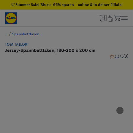
Summer Sale! Bis zu -66% sparen – online & in deiner Filiale!
/
Spannbettlaken
TOM TAILOR
Jersey-Spannbettlaken, 180-200 x 200 cm
3.3/5
(9)
3.3 von 5 St