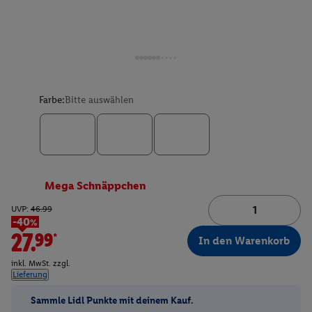
Farbe:
Bitte auswählen
Mega Schnäppchen
UVP:
46.99
-40%
27.99*
In den Warenkorb
inkl. MwSt. zzgl.
Lieferung
Sammle Lidl Punkte mit deinem Kauf.