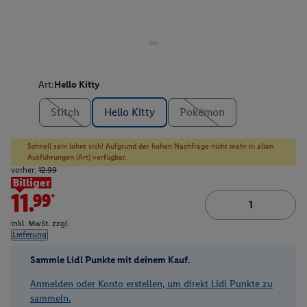
Art:
Hello Kitty
Stitch
Hello Kitty
Pokémon
Schnell sein lohnt sich! Aufgrund der hohen Nachfrage nicht mehr in allen
Ausführungen (Art) verfügbar.
vorher:
12.99
Billiger
11.99*
inkl. MwSt. zzgl.
Lieferung
Sammle Lidl Punkte mit deinem Kauf.
Anmelden oder Konto erstellen, um direkt Lidl Punkte zu
sammeln.