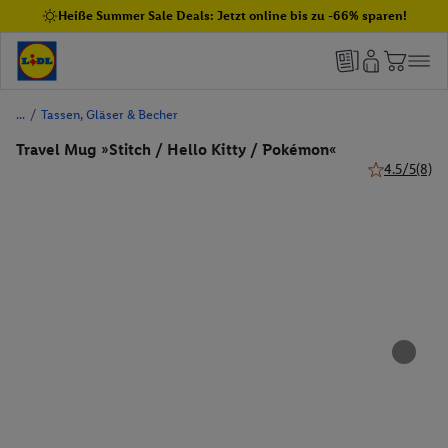
Heiße Summer Sale Deals: Jetzt online bis zu -66% sparen!
/
Tassen, Gläser & Becher
Travel Mug »Stitch / Hello Kitty / Pokémon«
4.5/5
(8)
4.5 von 5 St