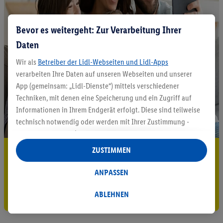
Bevor es weitergeht: Zur Verarbeitung Ihrer
Daten
Wir als
Betreiber der Lidl-Webseiten und Lidl-Apps
verarbeiten Ihre Daten auf unseren Webseiten und unserer
App (gemeinsam: „Lidl-Dienste“) mittels verschiedener
Techniken, mit denen eine Speicherung und ein Zugriff auf
Informationen in Ihrem Endgerät erfolgt. Diese sind teilweise
technisch notwendig oder werden mit Ihrer Zustimmung -
auch durch Partner (u.a.
als separat
oder gemeinsam
Verantwortliche; im Zusammenhang mit dem IAB TCF
ZUSTIMMEN
5.95 € Versand sparen³²ᵃ
insgesamt
6
Partner) - für komfortable Einstellungen, zur
Statistik-Erstellung oder für personalisierte Werbung
Jetzt zum Newsletter anmelden
ANPASSEN
innerhalb und außerhalb der Lidl-Dienste verwendet.
Gutschein sichern!
Datenverarbeitungen für personalisierte Werbung werden
ABLEHNEN
durchgeführt, um eigene Werbung auszusteuern und um
Dritten die Ausspielung von Werbung außerhalb der Lidl-