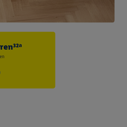
ur technischen
n Ihr bestehendes Lidl
n gemeinsamer
zielle Online-Kennung
Kennung verwenden
ren³²ᵃ
ung auszuspielen.
 umgewandelte E-Mail-
den
 Utiq-Technologie in
 Sie verfügbar ist.
dresse und einer
en diese Kennung
nsten zu erfassen.
 von Dritten betrieben
gung speziell zur
ung generell zu
en“/„Nutzung der