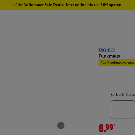
Heiße Summer Sale Deals: Jetzt online bis zu -66% sparen!
TRONIC®
Funkmaus
Top Kundenbewertung
Farbe:
Bitte 
8.99*