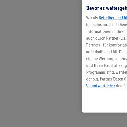
Bevor es weitergeh
Wir als
Betreiber der Li
(gemeinsam: „Lidl-Diens
Informationen in Ihrem 
auch durch Partner (u.a
Partner) - für komforta
außerhalb der Lidl-Die
eigene Werbung auszust
und Ihren Haushaltsang
Programms sind, werden
der o.g. Partner Daten ü
Verantwortlicher
den Er
Die Erstellung personal
angereicherten Profilen
Kaufverhalten in den Li
genauen Standortdaten)
und/ oder dem Zugriff 
Segmenten). Im Zusamme