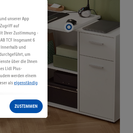
 und unserer App
Zugriff auf
it Ihrer Zustimmung -
IAB TCF insgesamt
6
g innerhalb und
 durchgeführt, um
enste über die Ihnen
s Lidl Plus-
. Zudem werden einem
eser als
eigenständig
eren Diensten
Lidl-Dienste, Ihr
ZUSTIMMEN
echt - sowie Ihre
ch dem Speichern von
sogenannten
 zur Leistungs-/