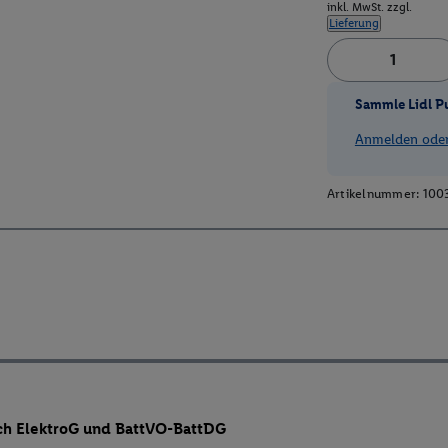
inkl. MwSt. zzgl.
Lieferung
Sammle Lidl P
Anmelden oder 
Artikelnummer:
100
ch ElektroG und BattVO-BattDG