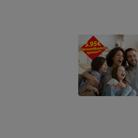
Erfolgsmessung der Wer
Sicherung und Optimie
Sofern Sie hier Ihre Zus
Plus-Konto einloggen, 
Verantwortlichkeit mit
zu erstellen (die sogen
können, um Sie in von 
Hierzu wird von uns un
Adresse in gemeinsamer 
Zudem erlauben Sie uns,
den Lidl-Diensten einzus
Wenn das der Fall ist, g
Kundenkonto-Referenz, 
verwenden, um Sie wied
Insbesondere können Sie
werden, damit wir Ihnen
Nutzung der Utiq-Techno
widerrufen - jederzeit 