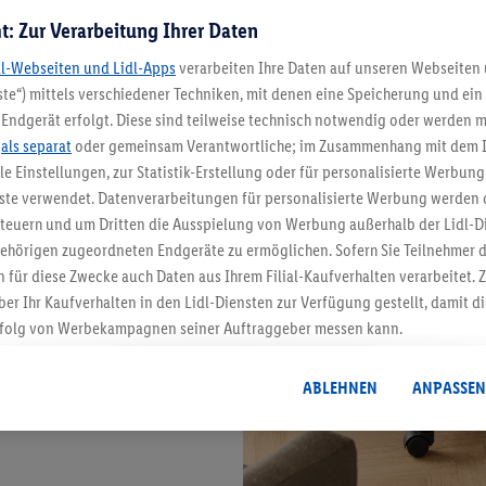
t: Zur Verarbeitung Ihrer Daten
dl-Webseiten und Lidl-Apps
verarbeiten Ihre Daten auf unseren Webseiten
te“) mittels verschiedener Techniken, mit denen eine Speicherung und ein 
Endgerät erfolgt. Diese sind teilweise technisch notwendig oder werden m
.
als separat
oder gemeinsam Verantwortliche; im Zusammenhang mit dem 
ble Einstellungen, zur Statistik-Erstellung oder für personalisierte Werbun
nste verwendet. Datenverarbeitungen für personalisierte Werbung werden
euern und um Dritten die Ausspielung von Werbung außerhalb der Lidl-Di
ehörigen zugeordneten Endgeräte zu ermöglichen. Sofern Sie Teilnehmer de
 für diese Zwecke auch Daten aus Ihrem Filial-Kaufverhalten verarbeitet
ber Ihr Kaufverhalten in den Lidl-Diensten zur Verfügung gestellt, damit di
folg von Werbekampagnen seiner Auftraggeber messen kann.
isierter Werbung basiert auf der Generierung von auch mit Daten von and
. Dies umfasst die Zusammenführung von Daten (z.B. über Ihre Nutzung der 
ABLEHNEN
ANPASSEN
dl-Diensten, Informationen aus Ihrem Kundenkonto - z.B. Alter oder Geschl
 auch über verschiedene Endgeräte und Lidl-Dienste hinweg einschließli
auf Informationen auf Ihren Endgeräten zur Erstellung von Zielgruppen (
nhang mit dem Ausspielen dieser Werbung erfolgen Verarbeitungen auch