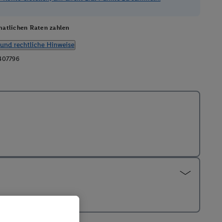
atlichen Raten zahlen
und rechtliche Hinweise
407796