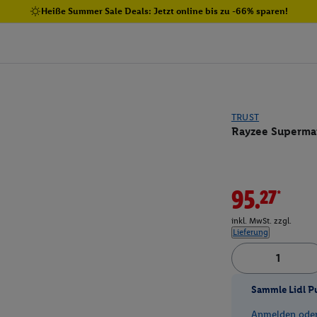
Heiße Summer Sale Deals: Jetzt online bis zu -66% sparen!
TRUST
Rayzee Superm
95.27*
inkl. MwSt. zzgl.
Lieferung
Sammle Lidl P
Anmelden oder 