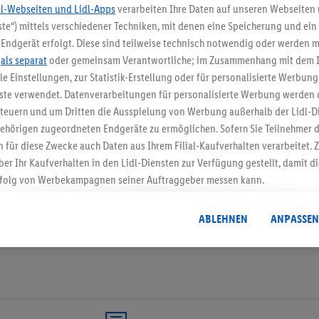
dl-Webseiten und Lidl-Apps
verarbeiten Ihre Daten auf unseren Webseiten
te“) mittels verschiedener Techniken, mit denen eine Speicherung und ein 
5.95 € Versand spa
Endgerät erfolgt. Diese sind teilweise technisch notwendig oder werden m
.
als separat
oder gemeinsam Verantwortliche; im Zusammenhang mit dem 
Jetzt zum Newsletter anmel
ble Einstellungen, zur Statistik-Erstellung oder für personalisierte Werbun
nste verwendet. Datenverarbeitungen für personalisierte Werbung werden
Gutschein sichern!
euern und um Dritten die Ausspielung von Werbung außerhalb der Lidl-Di
ehörigen zugeordneten Endgeräte zu ermöglichen. Sofern Sie Teilnehmer de
 für diese Zwecke auch Daten aus Ihrem Filial-Kaufverhalten verarbeitet
ber Ihr Kaufverhalten in den Lidl-Diensten zur Verfügung gestellt, damit di
folg von Werbekampagnen seiner Auftraggeber messen kann.
isierter Werbung basiert auf der Generierung von auch mit Daten von and
. Dies umfasst die Zusammenführung von Daten (z.B. über Ihre Nutzung der 
ABLEHNEN
ANPASSEN
dl-Diensten, Informationen aus Ihrem Kundenkonto - z.B. Alter oder Geschl
 auch über verschiedene Endgeräte und Lidl-Dienste hinweg einschließli
auf Informationen auf Ihren Endgeräten zur Erstellung von Zielgruppen (
nhang mit dem Ausspielen dieser Werbung erfolgen Verarbeitungen auch
bung, zur Zielgruppenforschung, zur Entwicklung von Angeboten sowie z
rung dieser Werbeausspielungen.