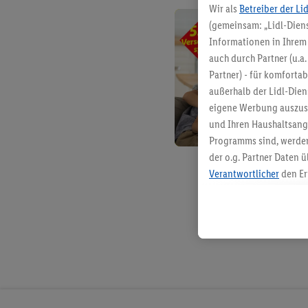
Wir als
Betreiber der Li
(gemeinsam: „Lidl-Diens
Informationen in Ihrem 
auch durch Partner (u.a
Partner) - für komforta
außerhalb der Lidl-Die
eigene Werbung auszust
und Ihren Haushaltsang
Programms sind, werden
der o.g. Partner Daten ü
Verantwortlicher
den Er
Die Erstellung personal
angereicherten Profilen
Kaufverhalten in den Li
genauen Standortdaten)
und/ oder dem Zugriff 
Segmenten). Im Zusamme
Erfolgsmessung der Wer
Sicherung und Optimie