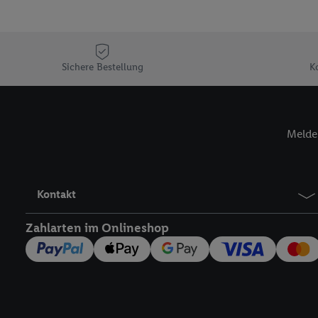
Sofern Sie hier Ihre Zus
Plus-Konto einloggen, 
Verantwortlichkeit mit
zu erstellen (die sogen
Sichere Bestellung
K
können, um Sie in von 
Hierzu wird von uns un
Adresse in gemeinsamer 
Zudem erlauben Sie uns,
Melde 
den Lidl-Diensten einzus
Wenn das der Fall ist, g
Kundenkonto-Referenz, 
Kontakt
verwenden, um Sie wied
Insbesondere können Sie
Zahlarten im Onlineshop
werden, damit wir Ihnen
Nutzung der Utiq-Techno
widerrufen - jederzeit 
Telekommunikations-basi
die Lidl-Dienste) wider