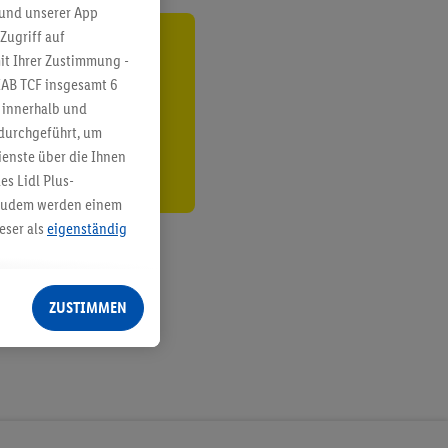
 und unserer App
Zugriff auf
ren³²ᵃ
it Ihrer Zustimmung -
IAB TCF insgesamt
6
den
g innerhalb und
 durchgeführt, um
enste über die Ihnen
s Lidl Plus-
. Zudem werden einem
eser als
eigenständig
eren Diensten
Lidl-Dienste, Ihr
ZUSTIMMEN
echt - sowie Ihre
ch dem Speichern von
sogenannten
 zur Leistungs-/
ur technischen