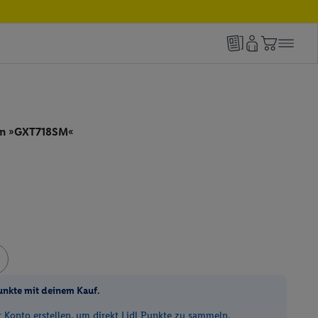
an »GXT718SM«
unkte mit deinem Kauf.
Konto erstellen, um direkt Lidl Punkte zu sammeln.