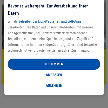
Bevor es weitergeht: Zur Verarbeitung Ihrer
Daten
Wir als
Betreiber der Lidl-Webseiten und Lidl-Apps
verarbeiten Ihre Daten auf unseren Webseiten und unserer
App (gemeinsam: „Lidl-Dienste“) mittels verschiedener
Techniken, mit denen eine Speicherung und ein Zugriff auf
Informationen in Ihrem Endgerät erfolgt. Diese sind teilweise
technisch notwendig oder werden mit Ihrer Zustimmung -
5.95 € Versand sparen³²ᵃ
auch durch Partner (u.a.
als separat
oder gemeinsam
Verantwortliche; im Zusammenhang mit dem IAB TCF
ZUSTIMMEN
Jetzt zum Newsletter anmelden
insgesamt
6
Partner) - für komfortable Einstellungen, zur
Statistik-Erstellung oder für personalisierte Werbung
ANPASSEN
Gutschein sichern!
innerhalb und außerhalb der Lidl-Dienste verwendet.
Datenverarbeitungen für personalisierte Werbung werden
ABLEHNEN
durchgeführt, um eigene Werbung auszusteuern und um
Dritten die Ausspielung von Werbung außerhalb der Lidl-
Dienste über die Ihnen und Ihren Haushaltsangehörigen