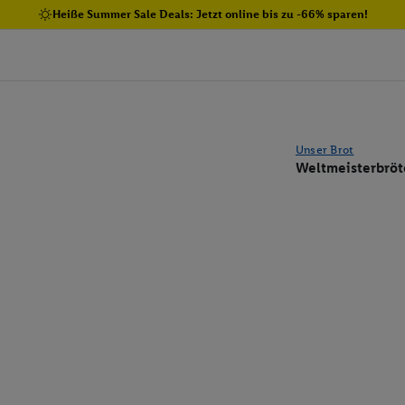
Heiße Summer Sale Deals: Jetzt online bis zu -66% sparen!
Unser Brot
Weltmeisterbrö