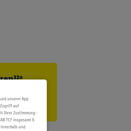
ren³²ᵃ
den
 und unserer App
Zugriff auf
it Ihrer Zustimmung -
IAB TCF insgesamt
6
g innerhalb und