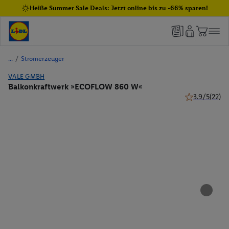
Heiße Summer Sale Deals: Jetzt online bis zu -66% sparen!
/
Stromerzeuger
VALE GMBH
Balkonkraftwerk »ECOFLOW 860 W«
3.9/5
(22)
3.9 von 5 Ste