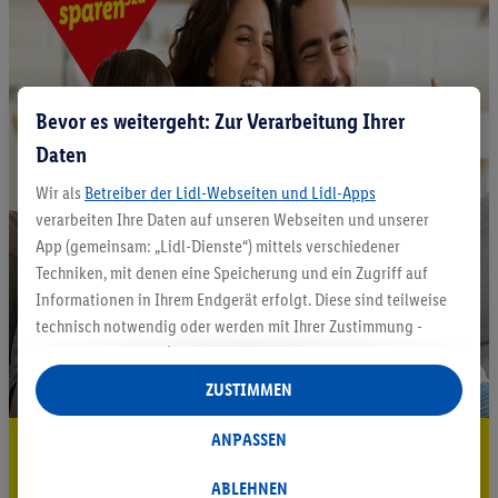
Bevor es weitergeht: Zur Verarbeitung Ihrer
Daten
Wir als
Betreiber der Lidl-Webseiten und Lidl-Apps
verarbeiten Ihre Daten auf unseren Webseiten und unserer
App (gemeinsam: „Lidl-Dienste“) mittels verschiedener
Techniken, mit denen eine Speicherung und ein Zugriff auf
Informationen in Ihrem Endgerät erfolgt. Diese sind teilweise
technisch notwendig oder werden mit Ihrer Zustimmung -
auch durch Partner (u.a.
als separat
oder gemeinsam
Verantwortliche; im Zusammenhang mit dem IAB TCF
ZUSTIMMEN
insgesamt
6
Partner) - für komfortable Einstellungen, zur
Statistik-Erstellung oder für personalisierte Werbung
ANPASSEN
5.95 € Versand sparen³²ᵃ
innerhalb und außerhalb der Lidl-Dienste verwendet.
Datenverarbeitungen für personalisierte Werbung werden
ABLEHNEN
Jetzt zum Newsletter anmelden