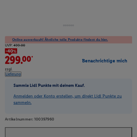
Online ausverkauft! Ähnliche tolle Produkte findest du hier.
UVP:
499.00
-40%
299.00*
Benachrichtige mich
zzgl.
Lieferung
Sammle Lidl Punkte mit deinem Kauf.
Anmelden oder Konto erstellen, um direkt Lidl Punkte zu
sammeln.
Artikelnummer:
100397960