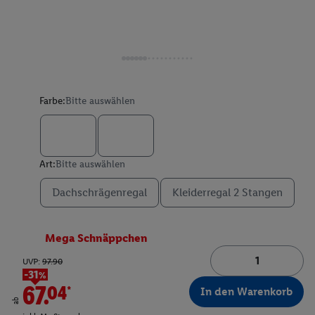
Farbe:
Bitte auswählen
Art:
Bitte auswählen
Dachschrägenregal
Kleiderregal 2 Stangen
Mega Schnäppchen
UVP:
97.90
-31%
67.04*
In den Warenkorb
ab