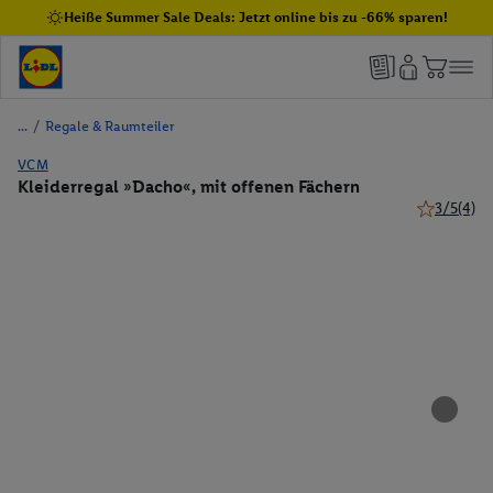
Heiße Summer Sale Deals: Jetzt online bis zu -66% sparen!
/
Regale & Raumteiler
VCM
Kleiderregal »Dacho«, mit offenen Fächern
3/5
(4)
3 von 5 Ste