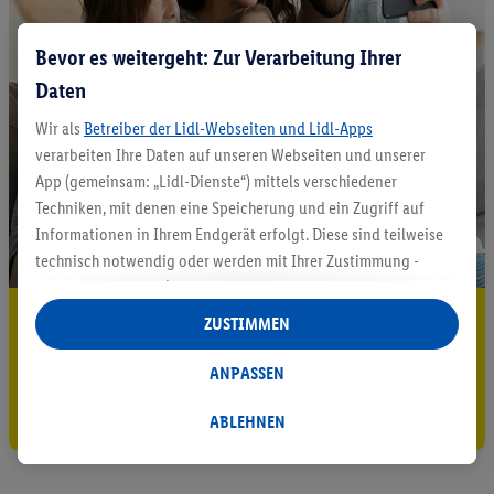
Bevor es weitergeht: Zur Verarbeitung Ihrer
Daten
Wir als
Betreiber der Lidl-Webseiten und Lidl-Apps
verarbeiten Ihre Daten auf unseren Webseiten und unserer
App (gemeinsam: „Lidl-Dienste“) mittels verschiedener
Techniken, mit denen eine Speicherung und ein Zugriff auf
Informationen in Ihrem Endgerät erfolgt. Diese sind teilweise
technisch notwendig oder werden mit Ihrer Zustimmung -
auch durch Partner (u.a.
als separat
oder gemeinsam
Verantwortliche; im Zusammenhang mit dem IAB TCF
5.95 € Versand sparen³²ᵃ
ZUSTIMMEN
insgesamt
6
Partner) - für komfortable Einstellungen, zur
Jetzt zum Newsletter anmelden
Statistik-Erstellung oder für personalisierte Werbung
ANPASSEN
innerhalb und außerhalb der Lidl-Dienste verwendet.
Gutschein sichern!
Datenverarbeitungen für personalisierte Werbung werden
ABLEHNEN
durchgeführt, um eigene Werbung auszusteuern und um
Dritten die Ausspielung von Werbung außerhalb der Lidl-