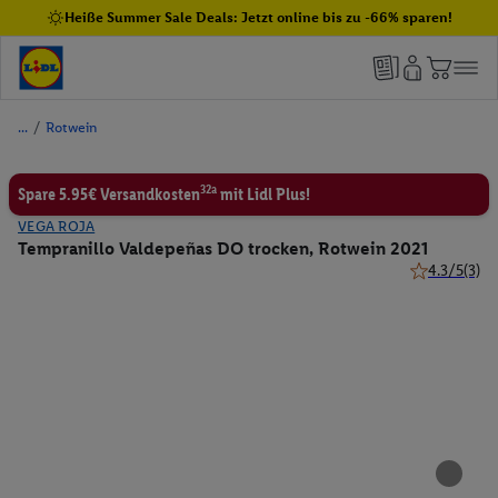
Heiße Summer Sale Deals: Jetzt online bis zu -66% sparen!
/
Rotwein
32a
Spare 5.95€ Versandkosten
mit Lidl Plus!
VEGA ROJA
Tempranillo Valdepeñas DO trocken, Rotwein 2021
4.3/5
(3)
4.3 von 5 St