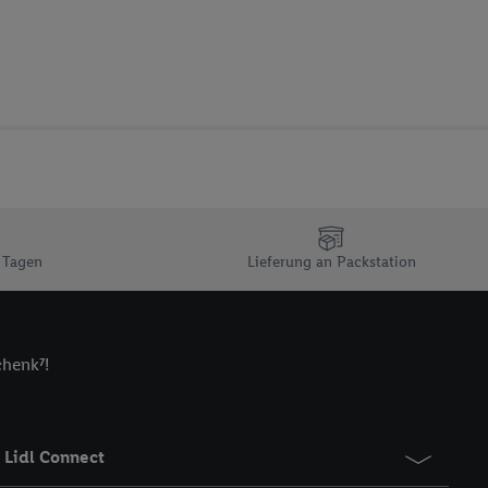
 zur Leistungs-/
ur technischen
n Ihr bestehendes Lidl
n gemeinsamer
zielle Online-Kennung
Kennung verwenden
ung auszuspielen.
 umgewandelte E-Mail-
 Tagen
Lieferung an Packstation
 Utiq-Technologie in
 Sie verfügbar ist.
dresse und einer
en diese Kennung
chenk⁷!
nsten zu erfassen.
 von Dritten betrieben
gung speziell zur
Lidl Connect
ung generell zu