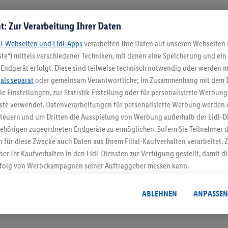
t: Zur Verarbeitung Ihrer Daten
dl-Webseiten und Lidl-Apps
verarbeiten Ihre Daten auf unseren Webseiten
te“) mittels verschiedener Techniken, mit denen eine Speicherung und ein 
Endgerät erfolgt. Diese sind teilweise technisch notwendig oder werden m
.
als separat
oder gemeinsam Verantwortliche; im Zusammenhang mit dem 
ble Einstellungen, zur Statistik-Erstellung oder für personalisierte Werbun
5.95 € Versand spa
nste verwendet. Datenverarbeitungen für personalisierte Werbung werden
euern und um Dritten die Ausspielung von Werbung außerhalb der Lidl-Di
Jetzt zum Newsletter anmel
ehörigen zugeordneten Endgeräte zu ermöglichen. Sofern Sie Teilnehmer de
 für diese Zwecke auch Daten aus Ihrem Filial-Kaufverhalten verarbeitet
ber Ihr Kaufverhalten in den Lidl-Diensten zur Verfügung gestellt, damit di
Gutschein sichern!
folg von Werbekampagnen seiner Auftraggeber messen kann.
isierter Werbung basiert auf der Generierung von auch mit Daten von and
. Dies umfasst die Zusammenführung von Daten (z.B. über Ihre Nutzung der 
ABLEHNEN
ANPASSEN
dl-Diensten, Informationen aus Ihrem Kundenkonto - z.B. Alter oder Geschl
 auch über verschiedene Endgeräte und Lidl-Dienste hinweg einschließli
auf Informationen auf Ihren Endgeräten zur Erstellung von Zielgruppen (