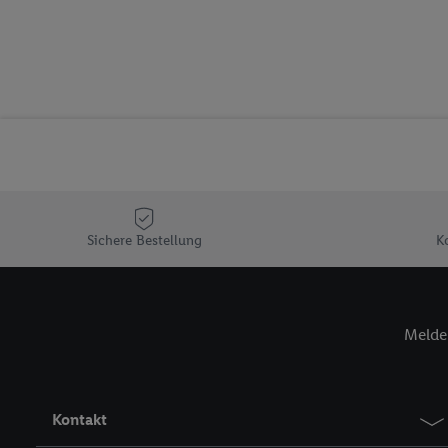
Segmenten). Im Zusamme
Erfolgsmessung der Wer
Sicherung und Optimie
Sofern Sie hier Ihre Zus
Plus-Konto einloggen, 
Verantwortlichkeit mit
zu erstellen (die sogen
können, um Sie in von 
Hierzu wird von uns un
Adresse in gemeinsamer 
Sichere Bestellung
K
Zudem erlauben Sie uns,
den Lidl-Diensten einzus
Wenn das der Fall ist, g
Kundenkonto-Referenz, 
Melde 
verwenden, um Sie wied
Insbesondere können Sie
werden, damit wir Ihnen
Kontakt
Nutzung der Utiq-Techno