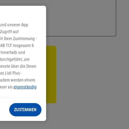
 und unserer App
Zugriff auf
it Ihrer Zustimmung -
IAB TCF insgesamt
6
g innerhalb und
ren³²ᵃ
 durchgeführt, um
enste über die Ihnen
den
s Lidl Plus-
. Zudem werden einem
eser als
eigenständig
eren Diensten
Lidl-Dienste, Ihr
ZUSTIMMEN
echt - sowie Ihre
ch dem Speichern von
sogenannten