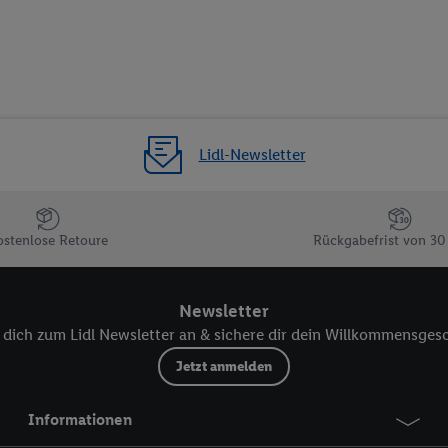
nhang mit dem Ausspielen dieser Werbung erfolgen Verarbeitungen auch
bung, zur Zielgruppenforschung, zur Entwicklung von Angeboten sowie z
rung dieser Werbeausspielungen.
timmung dazu erteilen und danach ein Lidl Plus-Konto erstellen bzw. sich i
kann darüber hinaus auch Ihre dort angegebene E-Mail-Adresse von uns i
 einem der oben genannten Partner verwendet werden, um daraus eine spe
Lidl-Newsletter
annte EUID), die wir sodann ähnlich wie die sogleich beschriebene Utiq-
Dritten betriebenen Diensten zu erkennen und Ihnen personalisierte Werb
d einem der anderen oben genannten Partner auch Ihre in einen Hashwert
Verantwortlichkeit verarbeitet.
ostenlose Retoure
Rückgabefrist von 30
 der Utiq SA/NV („Utiq“) und Ihrem
Telekommunikationsnetzbetreiber
, die
etzen. Utiq prüft zunächst anhand Ihrer IP-Adresse, ob die Technologie für
ibt Utiq Ihre IP-Adresse an Ihren Netzbetreiber weiter, der anhand der IP-A
Newsletter
wie z.B. Ihrer Mobilfunknummer, eine Kennung für Utiq erstellt. Wir werd
dich zum Lidl Newsletter an & sichere dir dein Willkommensges
erzuerkennen und Erkenntnisse über Ihr Nutzungsverhalten in den Lidl-Die
Jetzt anmelden
 mittels dieser Technologie auch auf Diensten wiedererkannt werden, die
 dort personalisierte Werbung ausspielen können. Sie können Ihre Einwilli
Informationen
logie - zusätzlich zur weiter unten erläuterten Möglichkeit, Ihre Einwillig