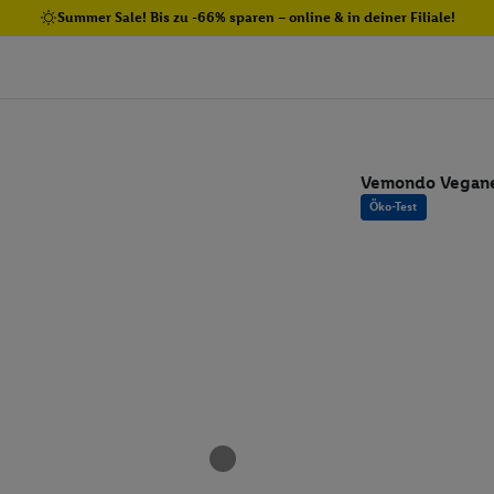
Summer Sale! Bis zu -66% sparen – online & in deiner Filiale!
Vemondo Vegane
Öko-Test