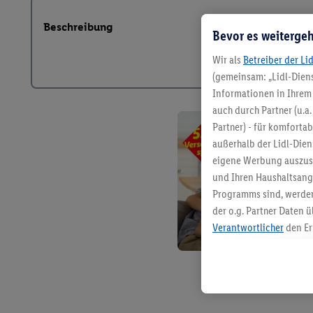
Beschreibung
Bevor es weitergeh
Wir als
Betreiber der Li
(gemeinsam: „Lidl-Diens
Informationen in Ihrem 
auch durch Partner (u.a
Partner) - für komforta
außerhalb der Lidl-Die
eigene Werbung auszust
und Ihren Haushaltsang
Programms sind, werden
der o.g. Partner Daten ü
Verantwortlicher
den Er
Die Erstellung personal
angereicherten Profilen
Kaufverhalten in den Li
genauen Standortdaten)
und/ oder dem Zugriff 