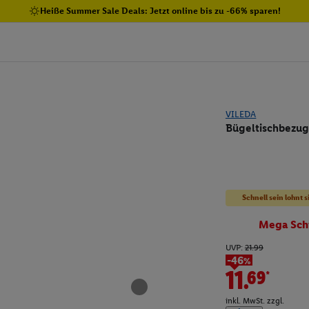
Heiße Summer Sale Deals: Jetzt online bis zu -66% sparen!
VILEDA
Bügeltischbezug
Schnell sein lohnt s
Mega Sch
UVP:
21.99
-46%
11.69*
inkl. MwSt. zzgl.