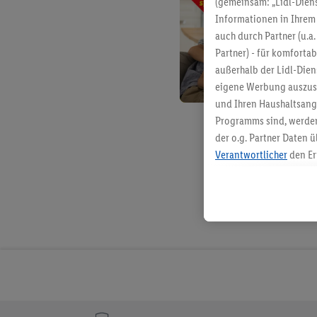
(gemeinsam: „Lidl-Diens
Informationen in Ihrem 
auch durch Partner (u.a
Partner) - für komforta
außerhalb der Lidl-Die
eigene Werbung auszust
und Ihren Haushaltsang
Programms sind, werden
der o.g. Partner Daten ü
Verantwortlicher
den Er
Die Erstellung personal
angereicherten Profilen
Kaufverhalten in den Li
genauen Standortdaten)
und/ oder dem Zugriff 
Segmenten). Im Zusamme
Erfolgsmessung der Wer
Sicherung und Optimie
Sofern Sie hier Ihre Zus