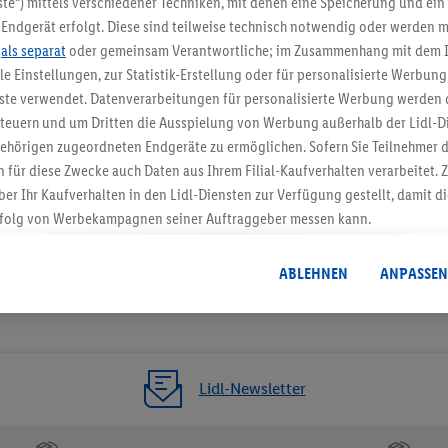
te“) mittels verschiedener Techniken, mit denen eine Speicherung und ein 
Endgerät erfolgt. Diese sind teilweise technisch notwendig oder werden m
Jetzt zum Newsletter anmel
.
als separat
oder gemeinsam Verantwortliche; im Zusammenhang mit dem 
ble Einstellungen, zur Statistik-Erstellung oder für personalisierte Werbun
Gutschein sichern!
nste verwendet. Datenverarbeitungen für personalisierte Werbung werden
euern und um Dritten die Ausspielung von Werbung außerhalb der Lidl-Di
ehörigen zugeordneten Endgeräte zu ermöglichen. Sofern Sie Teilnehmer de
 für diese Zwecke auch Daten aus Ihrem Filial-Kaufverhalten verarbeitet
ber Ihr Kaufverhalten in den Lidl-Diensten zur Verfügung gestellt, damit di
folg von Werbekampagnen seiner Auftraggeber messen kann.
isierter Werbung basiert auf der Generierung von auch mit Daten von and
. Dies umfasst die Zusammenführung von Daten (z.B. über Ihre Nutzung der 
ABLEHNEN
ANPASSEN
dl-Diensten, Informationen aus Ihrem Kundenkonto - z.B. Alter oder Geschl
 auch über verschiedene Endgeräte und Lidl-Dienste hinweg einschließli
auf Informationen auf Ihren Endgeräten zur Erstellung von Zielgruppen (
nhang mit dem Ausspielen dieser Werbung erfolgen Verarbeitungen auch
bung, zur Zielgruppenforschung, zur Entwicklung von Angeboten sowie z
Lidl-Newsletter
rung dieser Werbeausspielungen.
timmung dazu erteilen und danach ein Lidl Plus-Konto erstellen bzw. sich i