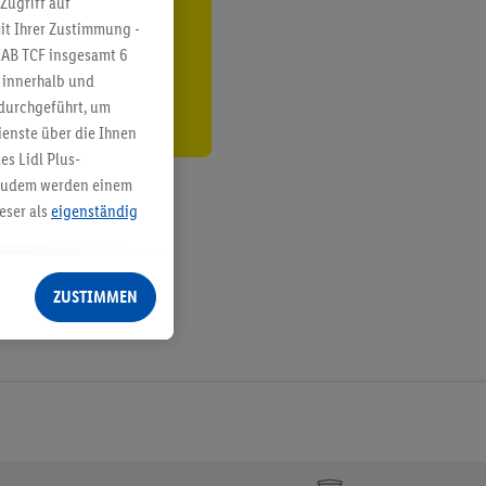
Zugriff auf
it Ihrer Zustimmung -
den
IAB TCF insgesamt
6
g innerhalb und
 durchgeführt, um
enste über die Ihnen
s Lidl Plus-
. Zudem werden einem
eser als
eigenständig
eren Diensten
Lidl-Dienste, Ihr
ZUSTIMMEN
echt - sowie Ihre
ch dem Speichern von
sogenannten
 zur Leistungs-/
ur technischen
n Ihr bestehendes Lidl