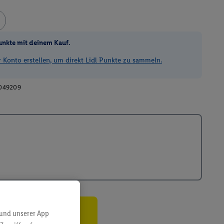
unkte mit deinem Kauf.
Konto erstellen, um direkt Lidl Punkte zu sammeln.
049209
 und unserer App
ren³²ᵃ