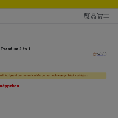
 Premium 2-in-1
5/5
(5)
5 von 5 Sternen
ich!
Aufgrund der hohen Nachfrage nur noch wenige Stück verfügbar.
näppchen