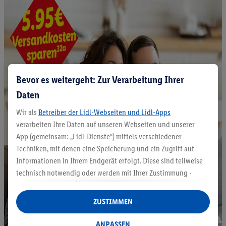
Bevor es weitergeht: Zur Verarbeitung Ihrer
Daten
Wir als
Betreiber der Lidl-Webseiten und Lidl-Apps
verarbeiten Ihre Daten auf unseren Webseiten und unserer
App (gemeinsam: „Lidl-Dienste“) mittels verschiedener
Techniken, mit denen eine Speicherung und ein Zugriff auf
Informationen in Ihrem Endgerät erfolgt. Diese sind teilweise
technisch notwendig oder werden mit Ihrer Zustimmung -
auch durch Partner (u.a.
als separat
oder gemeinsam
Verantwortliche; im Zusammenhang mit dem IAB TCF
ZUSTIMMEN
insgesamt
6
Partner) - für komfortable Einstellungen, zur
Statistik-Erstellung oder für personalisierte Werbung
ANPASSEN