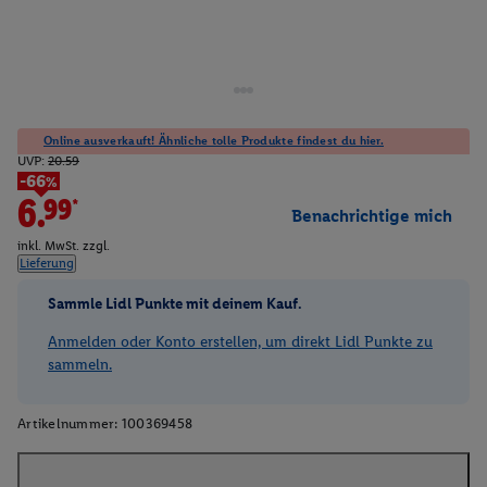
Online ausverkauft! Ähnliche tolle Produkte findest du hier.
UVP:
20.59
-66%
6.99*
Benachrichtige mich
inkl. MwSt. zzgl.
Lieferung
Sammle Lidl Punkte mit deinem Kauf.
Anmelden oder Konto erstellen, um direkt Lidl Punkte zu
sammeln.
Artikelnummer:
100369458