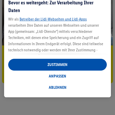
Bevor es weitergeht: Zur Verarbeitung Ihrer
Daten
Wir als
Betreiber der Lidl-Webseiten und Lidl-Apps
verarbeiten Ihre Daten auf unseren Webseiten und unserer
App (gemeinsam: „Lidl-Dienste“) mittels verschiedener
Techniken, mit denen eine Speicherung und ein Zugriff auf
Informationen in Ihrem Endgerät erfolgt. Diese sind teilweise
technisch notwendig oder werden mit Ihrer Zustimmung -
5.95 € Versand sparen³²ᵃ
auch durch Partner (u.a.
als separat
oder gemeinsam
Jetzt zum Newsletter anmelden
Verantwortliche; im Zusammenhang mit dem IAB TCF
ZUSTIMMEN
insgesamt
6
Partner) - für komfortable Einstellungen, zur
Gutschein sichern!
Statistik-Erstellung oder für personalisierte Werbung
ANPASSEN
innerhalb und außerhalb der Lidl-Dienste verwendet.
Datenverarbeitungen für personalisierte Werbung werden
ABLEHNEN
durchgeführt, um eigene Werbung auszusteuern und um
Dritten die Ausspielung von Werbung außerhalb der Lidl-
Dienste über die Ihnen und Ihren Haushaltsangehörigen
zugeordneten Endgeräte zu ermöglichen. Sofern Sie