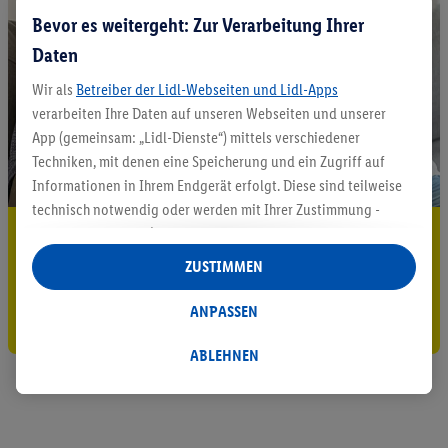
Bevor es weitergeht: Zur Verarbeitung Ihrer
Daten
Wir als
Betreiber der Lidl-Webseiten und Lidl-Apps
verarbeiten Ihre Daten auf unseren Webseiten und unserer
App (gemeinsam: „Lidl-Dienste“) mittels verschiedener
Techniken, mit denen eine Speicherung und ein Zugriff auf
Informationen in Ihrem Endgerät erfolgt. Diese sind teilweise
technisch notwendig oder werden mit Ihrer Zustimmung -
5.95 € Versand sparen³²ᵃ
auch durch Partner (u.a.
als separat
oder gemeinsam
Verantwortliche; im Zusammenhang mit dem IAB TCF
ZUSTIMMEN
Jetzt zum Newsletter anmelden
insgesamt
6
Partner) - für komfortable Einstellungen, zur
Statistik-Erstellung oder für personalisierte Werbung
ANPASSEN
Gutschein sichern!
innerhalb und außerhalb der Lidl-Dienste verwendet.
Datenverarbeitungen für personalisierte Werbung werden
ABLEHNEN
durchgeführt, um eigene Werbung auszusteuern und um
Dritten die Ausspielung von Werbung außerhalb der Lidl-
Dienste über die Ihnen und Ihren Haushaltsangehörigen