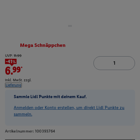
Mega Schnäppchen
UVP:
11.99
-41%
6.99*
inkl. MwSt. zzgl.
Lieferung
Sammle Lidl Punkte mit deinem Kauf.
Anmelden oder Konto erstellen, um direkt Lidl Punkte zu
sammeln.
Artikelnummer:
100393764