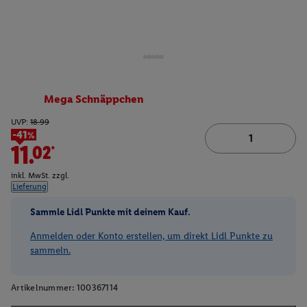
Mega Schnäppchen
UVP:
18.99
-41%
11.02*
inkl. MwSt. zzgl.
Lieferung
Sammle Lidl Punkte mit deinem Kauf.
Anmelden oder Konto erstellen, um direkt Lidl Punkte zu
sammeln.
Artikelnummer:
100367114