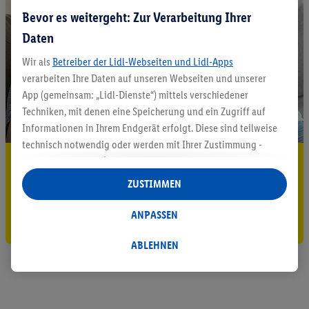
Bevor es weitergeht: Zur Verarbeitung Ihrer
Daten
Wir als
Betreiber der Lidl-Webseiten und Lidl-Apps
verarbeiten Ihre Daten auf unseren Webseiten und unserer
App (gemeinsam: „Lidl-Dienste“) mittels verschiedener
Techniken, mit denen eine Speicherung und ein Zugriff auf
Informationen in Ihrem Endgerät erfolgt. Diese sind teilweise
technisch notwendig oder werden mit Ihrer Zustimmung -
5.95 € Versand sparen³²ᵃ
auch durch Partner (u.a.
als separat
oder gemeinsam
Verantwortliche; im Zusammenhang mit dem IAB TCF
ZUSTIMMEN
Jetzt zum Newsletter anmelden
insgesamt
6
Partner) - für komfortable Einstellungen, zur
Statistik-Erstellung oder für personalisierte Werbung
ANPASSEN
Gutschein sichern!
innerhalb und außerhalb der Lidl-Dienste verwendet.
Datenverarbeitungen für personalisierte Werbung werden
ABLEHNEN
durchgeführt, um eigene Werbung auszusteuern und um
Dritten die Ausspielung von Werbung außerhalb der Lidl-
Dienste über die Ihnen und Ihren Haushaltsangehörigen