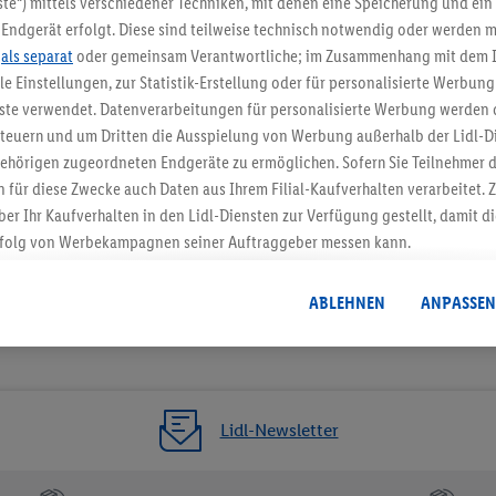
te“) mittels verschiedener Techniken, mit denen eine Speicherung und ein 
Endgerät erfolgt. Diese sind teilweise technisch notwendig oder werden m
Jetzt zum Newsletter anmel
.
als separat
oder gemeinsam Verantwortliche; im Zusammenhang mit dem 
ble Einstellungen, zur Statistik-Erstellung oder für personalisierte Werbun
Gutschein sichern!
nste verwendet. Datenverarbeitungen für personalisierte Werbung werden
euern und um Dritten die Ausspielung von Werbung außerhalb der Lidl-Di
ehörigen zugeordneten Endgeräte zu ermöglichen. Sofern Sie Teilnehmer de
 für diese Zwecke auch Daten aus Ihrem Filial-Kaufverhalten verarbeitet
ber Ihr Kaufverhalten in den Lidl-Diensten zur Verfügung gestellt, damit di
folg von Werbekampagnen seiner Auftraggeber messen kann.
isierter Werbung basiert auf der Generierung von auch mit Daten von and
. Dies umfasst die Zusammenführung von Daten (z.B. über Ihre Nutzung der 
ABLEHNEN
ANPASSEN
dl-Diensten, Informationen aus Ihrem Kundenkonto - z.B. Alter oder Geschl
 auch über verschiedene Endgeräte und Lidl-Dienste hinweg einschließli
auf Informationen auf Ihren Endgeräten zur Erstellung von Zielgruppen (
nhang mit dem Ausspielen dieser Werbung erfolgen Verarbeitungen auch
bung, zur Zielgruppenforschung, zur Entwicklung von Angeboten sowie z
Lidl-Newsletter
rung dieser Werbeausspielungen.
timmung dazu erteilen und danach ein Lidl Plus-Konto erstellen bzw. sich i