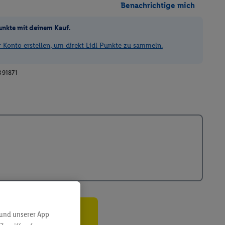
Benachrichtige mich
unkte mit deinem Kauf.
Konto erstellen, um direkt Lidl Punkte zu sammeln.
391871
 und unserer App
ren³²ᵃ