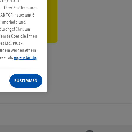
Zugriff auf
it Ihrer Zustimmung -
den
IAB TCF insgesamt
6
g innerhalb und
 durchgeführt, um
enste über die Ihnen
s Lidl Plus-
. Zudem werden einem
eser als
eigenständig
eren Diensten
Lidl-Dienste, Ihr
ZUSTIMMEN
echt - sowie Ihre
ch dem Speichern von
sogenannten
 zur Leistungs-/
ur technischen
n Ihr bestehendes Lidl