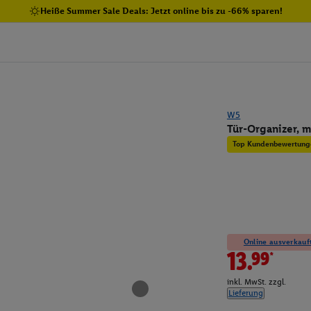
Heiße Summer Sale Deals: Jetzt online bis zu -66% sparen!
W5
Tür-Organizer, 
Top Kundenbewertung
Online ausverkauft
13.99*
inkl. MwSt. zzgl.
Lieferung