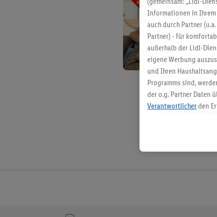
(gemeinsam: „Lidl-Diens
Informationen in Ihrem 
auch durch Partner (u.a
Partner) - für komforta
außerhalb der Lidl-Die
eigene Werbung auszust
und Ihren Haushaltsang
Programms sind, werden
der o.g. Partner Daten ü
Verantwortlicher
den Er
Die Erstellung personal
angereicherten Profilen
Kaufverhalten in den Li
genauen Standortdaten)
und/ oder dem Zugriff 
Segmenten). Im Zusamme
Erfolgsmessung der Wer
Sicherung und Optimie
Sofern Sie hier Ihre Zus