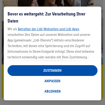
Bevor es weitergeht: Zur Verarbeitung Ihrer
Daten
Wir als
Betreiber der Lidl-Webseiten und Lidl-Apps
verarbeiten Ihre Daten auf unseren Webseiten und unserer
App (gemeinsam: „Lidl-Dienste“) mittels verschiedener
Techniken, mit denen eine Speicherung und ein Zugriff auf
Informationen in Ihrem Endgerät erfolgt. Diese sind teilweise
technisch notwendig oder werden mit Ihrer Zustimmung -
auch durch Partner (u.a.
als separat
oder gemeinsam
Verantwortliche; im Zusammenhang mit dem IAB TCF
5.95 € Versand sparen³²ᵃ
ZUSTIMMEN
insgesamt
6
Partner) - für komfortable Einstellungen, zur
Jetzt zum Newsletter anmelden
Statistik-Erstellung oder für personalisierte Werbung
ANPASSEN
innerhalb und außerhalb der Lidl-Dienste verwendet.
Gutschein sichern!
Datenverarbeitungen für personalisierte Werbung werden
ABLEHNEN
durchgeführt, um eigene Werbung auszusteuern und um
Dritten die Ausspielung von Werbung außerhalb der Lidl-