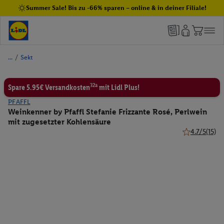
Summer Sale! Bis zu -66% sparen – online & in deiner Filiale!
/
Sekt
32a
Spare 5.95€ Versandkosten
mit Lidl Plus!
PFAFFL
Weinkenner by Pfaffl Stefanie Frizzante Rosé, Perlwein
mit zugesetzter Kohlensäure
4.7/5
(15)
4.7 von 5 Ste