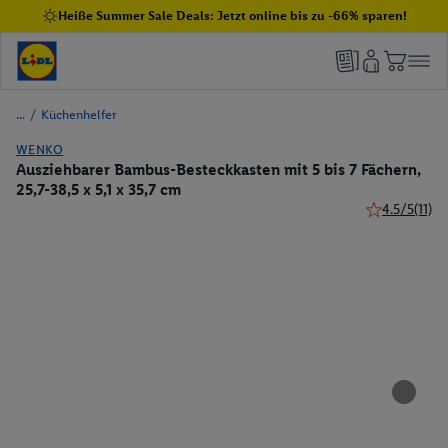
Heiße Summer Sale Deals: Jetzt online bis zu -66% sparen!
/
Küchenhelfer
WENKO
Ausziehbarer Bambus-Besteckkasten mit 5 bis 7 Fächern,
25,7-38,5 x 5,1 x 35,7 cm
4.5/5
(11)
4.5 von 5 Ste