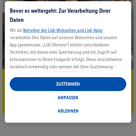
Bevor es weitergeht: Zur Verarbeitung Ihrer
Daten
Wir als
Betreiber der Lidl-Webseiten und Lidl-Apps
verarbeiten Ihre Daten auf unseren Webseiten und unserer
App (gemeinsam: „Lidl-Dienste“) mittels verschiedener
Techniken, mit denen eine Speicherung und ein Zugriff auf
Informationen in Ihrem Endgerät erfolgt. Diese sind teilweise
technisch notwendig oder werden mit Ihrer Zustimmung -
auch durch Partner (u.a.
als separat
oder gemeinsam
5.95 € Versand sparen³²ᵃ
Verantwortliche; im Zusammenhang mit dem IAB TCF
ZUSTIMMEN
Jetzt zum Newsletter anmelden
insgesamt
6
Partner) - für komfortable Einstellungen, zur
Statistik-Erstellung oder für personalisierte Werbung
ANPASSEN
Gutschein sichern!
innerhalb und außerhalb der Lidl-Dienste verwendet.
Datenverarbeitungen für personalisierte Werbung werden
ABLEHNEN
durchgeführt, um eigene Werbung auszusteuern und um
Dritten die Ausspielung von Werbung außerhalb der Lidl-
Dienste über die Ihnen und Ihren Haushaltsangehörigen