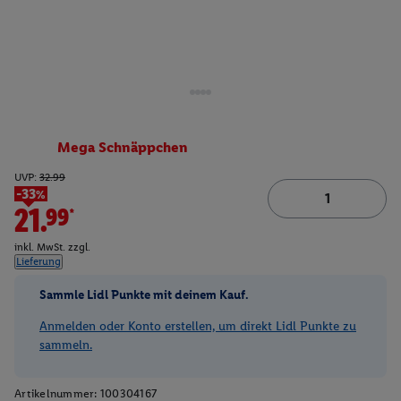
Mega Schnäppchen
UVP:
32.99
-33%
21.99*
inkl. MwSt. zzgl.
Lieferung
Sammle Lidl Punkte mit deinem Kauf.
Anmelden oder Konto erstellen, um direkt Lidl Punkte zu
sammeln.
Artikelnummer:
100304167