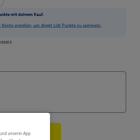
unkte mit deinem Kauf.
Konto erstellen, um direkt Lidl Punkte zu sammeln.
393915
 und unserer App
ren³²ᵃ