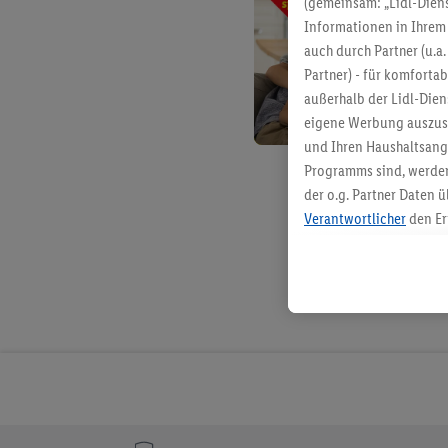
(gemeinsam: „Lidl-Diens
Informationen in Ihrem 
auch durch Partner (u.a
Partner) - für komforta
außerhalb der Lidl-Die
eigene Werbung auszust
und Ihren Haushaltsang
Programms sind, werden
der o.g. Partner Daten ü
Verantwortlicher
den Er
Die Erstellung personal
angereicherten Profilen
Kaufverhalten in den Li
genauen Standortdaten)
und/ oder dem Zugriff 
Segmenten). Im Zusamme
Erfolgsmessung der Wer
Sicherung und Optimie
Sofern Sie hier Ihre Zus