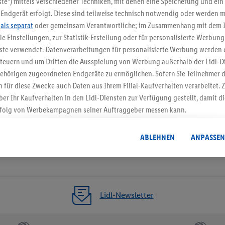
te“) mittels verschiedener Techniken, mit denen eine Speicherung und ein 
Endgerät erfolgt. Diese sind teilweise technisch notwendig oder werden m
Jetzt zum Newsletter anmel
.
als separat
oder gemeinsam Verantwortliche; im Zusammenhang mit dem 
ble Einstellungen, zur Statistik-Erstellung oder für personalisierte Werbun
Gutschein sichern!
nste verwendet. Datenverarbeitungen für personalisierte Werbung werden
euern und um Dritten die Ausspielung von Werbung außerhalb der Lidl-Di
ehörigen zugeordneten Endgeräte zu ermöglichen. Sofern Sie Teilnehmer de
 für diese Zwecke auch Daten aus Ihrem Filial-Kaufverhalten verarbeitet
ber Ihr Kaufverhalten in den Lidl-Diensten zur Verfügung gestellt, damit di
folg von Werbekampagnen seiner Auftraggeber messen kann.
isierter Werbung basiert auf der Generierung von auch mit Daten von and
. Dies umfasst die Zusammenführung von Daten (z.B. über Ihre Nutzung der 
ABLEHNEN
ANPASSEN
dl-Diensten, Informationen aus Ihrem Kundenkonto - z.B. Alter oder Geschl
 auch über verschiedene Endgeräte und Lidl-Dienste hinweg einschließli
auf Informationen auf Ihren Endgeräten zur Erstellung von Zielgruppen (
nhang mit dem Ausspielen dieser Werbung erfolgen Verarbeitungen auch
bung, zur Zielgruppenforschung, zur Entwicklung von Angeboten sowie z
Lidl-Newsletter
rung dieser Werbeausspielungen.
timmung dazu erteilen und danach ein Lidl Plus-Konto erstellen bzw. sich i