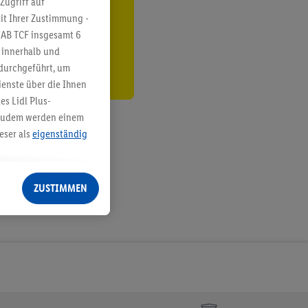
Zugriff auf
it Ihrer Zustimmung -
den
IAB TCF insgesamt
6
g innerhalb und
 durchgeführt, um
enste über die Ihnen
s Lidl Plus-
. Zudem werden einem
eser als
eigenständig
eren Diensten
Lidl-Dienste, Ihr
ZUSTIMMEN
echt - sowie Ihre
ch dem Speichern von
sogenannten
 zur Leistungs-/
ur technischen
n Ihr bestehendes Lidl