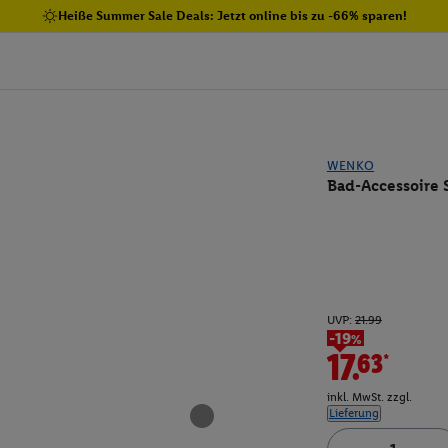
Heiße Summer Sale Deals: Jetzt online bis zu -66% sparen!
WENKO
Bad-Accessoire S
UVP:
21.99
-19%
17.63*
inkl. MwSt. zzgl.
Lieferung