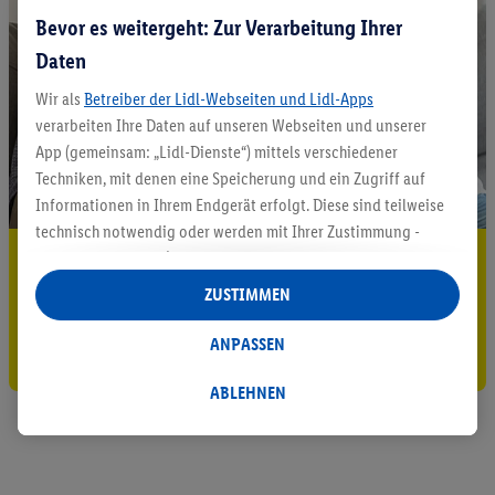
Bevor es weitergeht: Zur Verarbeitung Ihrer
Daten
Wir als
Betreiber der Lidl-Webseiten und Lidl-Apps
verarbeiten Ihre Daten auf unseren Webseiten und unserer
App (gemeinsam: „Lidl-Dienste“) mittels verschiedener
Techniken, mit denen eine Speicherung und ein Zugriff auf
Informationen in Ihrem Endgerät erfolgt. Diese sind teilweise
technisch notwendig oder werden mit Ihrer Zustimmung -
5.95 € Versand sparen³²ᵃ
auch durch Partner (u.a.
als separat
oder gemeinsam
Verantwortliche; im Zusammenhang mit dem IAB TCF
ZUSTIMMEN
Jetzt zum Newsletter anmelden
insgesamt
6
Partner) - für komfortable Einstellungen, zur
Statistik-Erstellung oder für personalisierte Werbung
ANPASSEN
Gutschein sichern!
innerhalb und außerhalb der Lidl-Dienste verwendet.
Datenverarbeitungen für personalisierte Werbung werden
ABLEHNEN
durchgeführt, um eigene Werbung auszusteuern und um
Dritten die Ausspielung von Werbung außerhalb der Lidl-
Dienste über die Ihnen und Ihren Haushaltsangehörigen