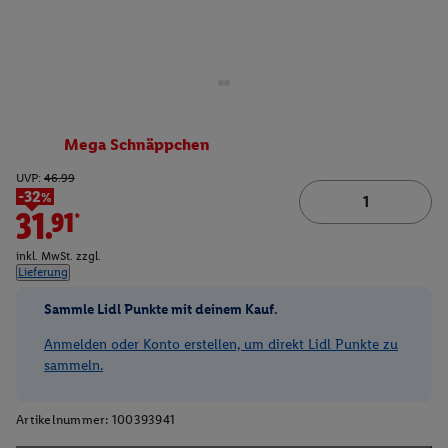
Mega Schnäppchen
UVP:
46.99
-32%
31.91*
inkl. MwSt. zzgl.
Lieferung
Sammle Lidl Punkte mit deinem Kauf.
Anmelden oder Konto erstellen, um direkt Lidl Punkte zu
sammeln.
Artikelnummer:
100393941