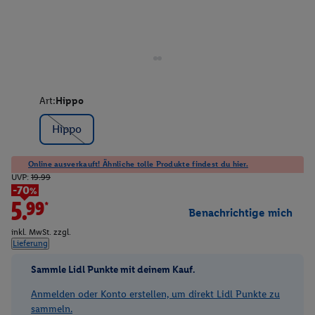
Art:
Hippo
Hippo
Online ausverkauft! Ähnliche tolle Produkte findest du hier.
UVP:
19.99
-70%
5.99*
Benachrichtige mich
inkl. MwSt. zzgl.
Lieferung
Sammle Lidl Punkte mit deinem Kauf.
Anmelden oder Konto erstellen, um direkt Lidl Punkte zu
sammeln.