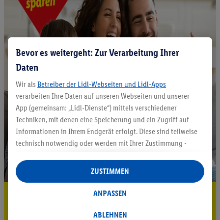
Bevor es weitergeht: Zur Verarbeitung Ihrer
Daten
Wir als
Betreiber der Lidl-Webseiten und Lidl-Apps
verarbeiten Ihre Daten auf unseren Webseiten und unserer
App (gemeinsam: „Lidl-Dienste“) mittels verschiedener
Techniken, mit denen eine Speicherung und ein Zugriff auf
Informationen in Ihrem Endgerät erfolgt. Diese sind teilweise
technisch notwendig oder werden mit Ihrer Zustimmung -
auch durch Partner (u.a.
als separat
oder gemeinsam
Verantwortliche; im Zusammenhang mit dem IAB TCF
ZUSTIMMEN
insgesamt
6
Partner) - für komfortable Einstellungen, zur
Statistik-Erstellung oder für personalisierte Werbung
ANPASSEN
5.95 € Versand sparen³²ᵃ
innerhalb und außerhalb der Lidl-Dienste verwendet.
Jetzt zum Newsletter anmelden
Datenverarbeitungen für personalisierte Werbung werden
ABLEHNEN