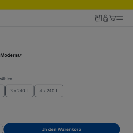
»Moderna«
swählen
3 x 240 L
4 x 240 L
In den Warenkorb