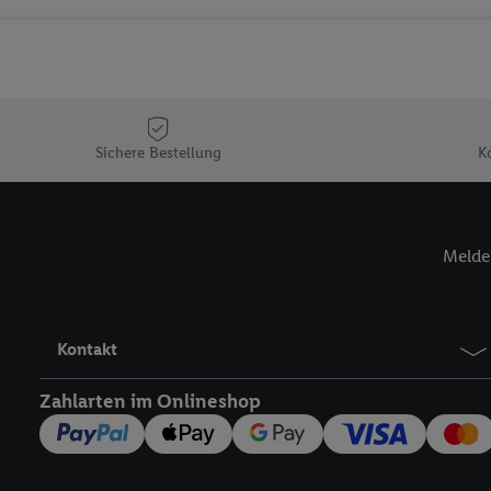
Sicherung und Optimie
Sofern Sie hier Ihre Zus
Plus-Konto einloggen, 
Verantwortlichkeit mit
zu erstellen (die sogen
können, um Sie in von 
Sichere Bestellung
K
Hierzu wird von uns un
Adresse in gemeinsamer 
Zudem erlauben Sie uns,
Melde 
den Lidl-Diensten einzus
Wenn das der Fall ist, g
Kundenkonto-Referenz, 
verwenden, um Sie wied
Kontakt
Insbesondere können Sie
werden, damit wir Ihnen
Zahlarten im Onlineshop
Nutzung der Utiq-Techno
widerrufen - jederzeit 
Telekommunikations-basi