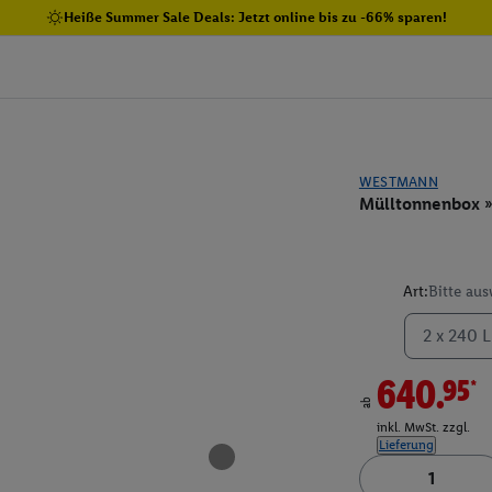
Heiße Summer Sale Deals: Jetzt online bis zu -66% sparen!
WESTMANN
Mülltonnenbox 
Art:
Bitte au
2 x 240 L
640.95*
ab
inkl. MwSt. zzgl.
Lieferung