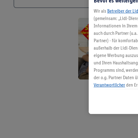
Bevor es weitergeh
Wir als
Betreiber der Li
(gemeinsam: „Lidl-Diens
Informationen in Ihrem 
auch durch Partner (u.a
Partner) - für komforta
außerhalb der Lidl-Die
eigene Werbung auszust
und Ihren Haushaltsang
Programms sind, werden
der o.g. Partner Daten ü
Verantwortlicher
den Er
Die Erstellung personal
angereicherten Profilen
Kaufverhalten in den Li
genauen Standortdaten)
und/ oder dem Zugriff 
Segmenten). Im Zusamme
Erfolgsmessung der Wer