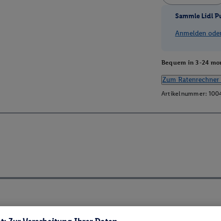
Sammle Lidl P
Anmelden oder 
Bequem in 3-24 mon
Zum Ratenrechner 
Artikelnummer:
100