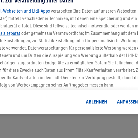
t: Zur Verarbeitung Ihrer Daten
dl-Webseiten und Lidl-Apps
verarbeiten Ihre Daten auf unseren Webseiten
te“) mittels verschiedener Techniken, mit denen eine Speicherung und ein 
Endgerät erfolgt. Diese sind teilweise technisch notwendig oder werden m
5.95 € Versand spa
.
als separat
oder gemeinsam Verantwortliche; im Zusammenhang mit dem 
ble Einstellungen, zur Statistik-Erstellung oder für personalisierte Werbun
Jetzt zum Newsletter anmel
nste verwendet. Datenverarbeitungen für personalisierte Werbung werden
euern und um Dritten die Ausspielung von Werbung außerhalb der Lidl-Di
Gutschein sichern!
ehörigen zugeordneten Endgeräte zu ermöglichen. Sofern Sie Teilnehmer de
 für diese Zwecke auch Daten aus Ihrem Filial-Kaufverhalten verarbeitet
ber Ihr Kaufverhalten in den Lidl-Diensten zur Verfügung gestellt, damit di
folg von Werbekampagnen seiner Auftraggeber messen kann.
isierter Werbung basiert auf der Generierung von auch mit Daten von and
. Dies umfasst die Zusammenführung von Daten (z.B. über Ihre Nutzung der 
ABLEHNEN
ANPASSEN
dl-Diensten, Informationen aus Ihrem Kundenkonto - z.B. Alter oder Geschl
 auch über verschiedene Endgeräte und Lidl-Dienste hinweg einschließli
auf Informationen auf Ihren Endgeräten zur Erstellung von Zielgruppen (
nhang mit dem Ausspielen dieser Werbung erfolgen Verarbeitungen auch
bung, zur Zielgruppenforschung, zur Entwicklung von Angeboten sowie z