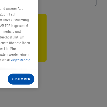
 und unserer App
Zugriff auf
it Ihrer Zustimmung -
ren³²ᵃ
IAB TCF insgesamt
6
g innerhalb und
den
 durchgeführt, um
enste über die Ihnen
s Lidl Plus-
. Zudem werden einem
eser als
eigenständig
eren Diensten
Lidl-Dienste, Ihr
ZUSTIMMEN
echt - sowie Ihre
ch dem Speichern von
sogenannten
 zur Leistungs-/
ur technischen