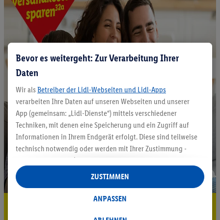
Bevor es weitergeht: Zur Verarbeitung Ihrer
Daten
Wir als
Betreiber der Lidl-Webseiten und Lidl-Apps
verarbeiten Ihre Daten auf unseren Webseiten und unserer
App (gemeinsam: „Lidl-Dienste“) mittels verschiedener
Techniken, mit denen eine Speicherung und ein Zugriff auf
Informationen in Ihrem Endgerät erfolgt. Diese sind teilweise
technisch notwendig oder werden mit Ihrer Zustimmung -
auch durch Partner (u.a.
als separat
oder gemeinsam
Verantwortliche; im Zusammenhang mit dem IAB TCF
ZUSTIMMEN
insgesamt
6
Partner) - für komfortable Einstellungen, zur
Statistik-Erstellung oder für personalisierte Werbung
ANPASSEN
5.95 € Versand sparen³²ᵃ
innerhalb und außerhalb der Lidl-Dienste verwendet.
Datenverarbeitungen für personalisierte Werbung werden