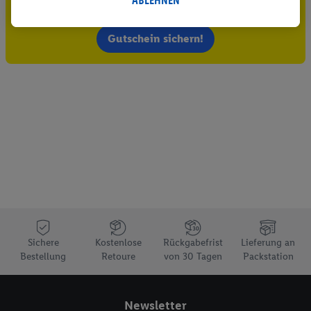
ABLEHNEN
Jetzt zum Newsletter anmelden
durchgeführt, um eigene Werbung auszusteuern und um
Dritten die Ausspielung von Werbung außerhalb der Lidl-
Gutschein sichern!
Dienste über die Ihnen und Ihren Haushaltsangehörigen
zugeordneten Endgeräte zu ermöglichen. Sofern Sie
Teilnehmer des Lidl Plus-Programms sind, werden für diese
Zwecke auch Daten aus Ihrem Filial-Kaufverhalten verarbeitet.
Zudem werden einem der o.g. Partner Daten über Ihr
Kaufverhalten in den Lidl-Diensten zur Verfügung gestellt,
damit dieser als
eigenständig Verantwortlicher
den Erfolg von
Werbekampagnen seiner Auftraggeber messen kann.
Die Erstellung personalisierter Werbung basiert auf der
Generierung von auch mit Daten von anderen Diensten
angereicherten Profilen. Dies umfasst die Zusammenführung
von Daten (z.B. über Ihre Nutzung der Lidl-Dienste, Ihr
Sichere
Kostenlose
Rückgabefrist
Lieferung an
Kaufverhalten in den Lidl-Diensten, Informationen aus Ihrem
Bestellung
Retoure
von 30 Tagen
Packstation
Kundenkonto - z.B. Alter oder Geschlecht - sowie Ihre genauen
Standortdaten) auch über verschiedene Endgeräte und Lidl-
Dienste hinweg einschließlich dem Speichern von und/ oder
Newsletter