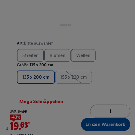
Art:
Bitte auswählen
Streifen
Blumen
Wellen
Größe:
135 x 200 cm
135 x 200 cm
155 x 220 cm
Mega Schnäppchen
UVP:
34.95
-43%
19.63*
In den Warenkorb
ab
inkl. MwSt. zzgl.