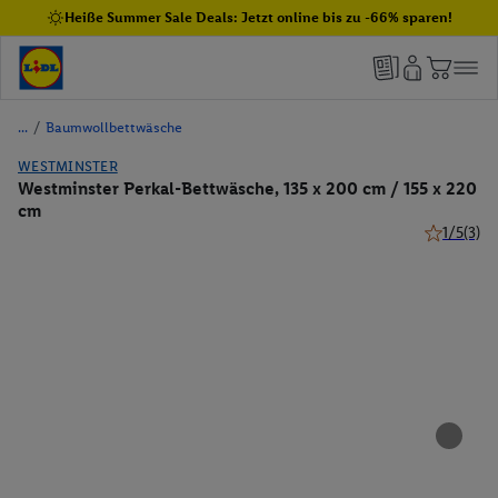
Heiße Summer Sale Deals: Jetzt online bis zu -66% sparen!
/
Baumwollbettwäsche
WESTMINSTER
Westminster Perkal-Bettwäsche, 135 x 200 cm / 155 x 220
cm
1/5
(3)
1 von 5 St