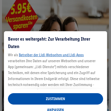
Bevor es weitergeht: Zur Verarbeitung Ihrer
Daten
Wir als
Betreiber der Lidl-Webseiten und Lidl-Apps
verarbeiten Ihre Daten auf unseren Webseiten und unserer
App (gemeinsam: „Lidl-Dienste“) mittels verschiedener
Techniken, mit denen eine Speicherung und ein Zugriff auf
Informationen in Ihrem Endgerät erfolgt. Diese sind teilweise
technisch notwendig oder werden mit Ihrer Zustimmung -
auch durch Partner (u.a.
als separat
oder gemeinsam
Verantwortliche; im Zusammenhang mit dem IAB TCF
ZUSTIMMEN
insgesamt
6
Partner) - für komfortable Einstellungen, zur
Statistik-Erstellung oder für personalisierte Werbung
ANPASSEN