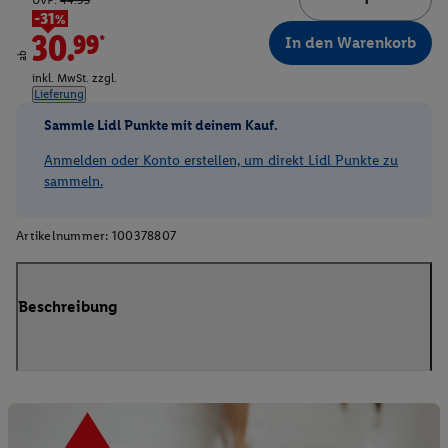
UVP:
44.95
-31%
30.99*
In den Warenkorb
ab
inkl. MwSt. zzgl.
Lieferung
Sammle Lidl Punkte mit deinem Kauf.
Anmelden oder Konto erstellen, um direkt Lidl Punkte zu
sammeln.
Artikelnummer:
100378807
Beschreibung