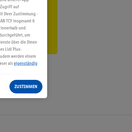
Zugriff auf
ren³²ᵃ
it Ihrer Zustimmung -
IAB TCF insgesamt
6
den
g innerhalb und
 durchgeführt, um
enste über die Ihnen
s Lidl Plus-
. Zudem werden einem
eser als
eigenständig
eren Diensten
Lidl-Dienste, Ihr
ZUSTIMMEN
echt - sowie Ihre
ch dem Speichern von
sogenannten
 zur Leistungs-/
ur technischen