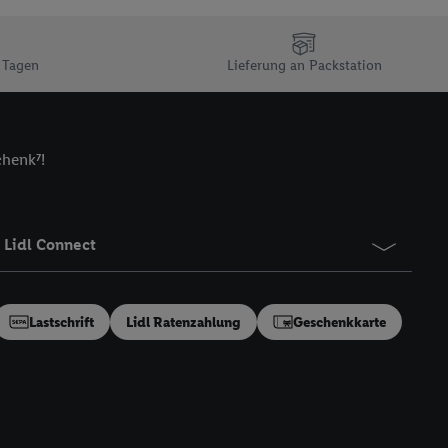
n Ihr bestehendes Lidl
n gemeinsamer
zielle Online-Kennung
 Tagen
Lieferung an Packstation
Kennung verwenden
ung auszuspielen.
 umgewandelte E-Mail-
chenk⁷!
 Utiq-Technologie in
 Sie verfügbar ist.
dresse und einer
Lidl Connect
en diese Kennung
nsten zu erfassen.
 von Dritten betrieben
gung speziell zur
Lastschrift
Lidl Ratenzahlung
Geschenkkarte
ung generell zu
en“/„Nutzung der
inwilligung (nur für
von Utiq
.
ch einen Klick auf