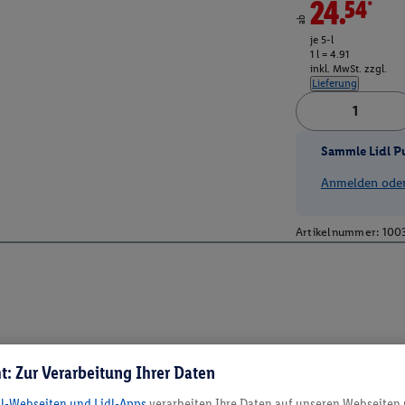
24.54*
ab
je 5-l
1 l = 4.91
inkl. MwSt. zzgl.
Lieferung
Sammle Lidl P
Anmelden oder 
Artikelnummer:
100
t: Zur Verarbeitung Ihrer Daten
dl-Webseiten und Lidl-Apps
verarbeiten Ihre Daten auf unseren Webseiten