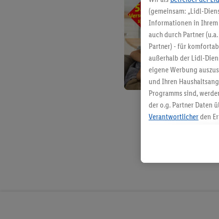
(gemeinsam: „Lidl-Diens
Informationen in Ihrem 
auch durch Partner (u.a
Partner) - für komforta
außerhalb der Lidl-Die
eigene Werbung auszust
und Ihren Haushaltsang
Programms sind, werden
der o.g. Partner Daten ü
Verantwortlicher
den Er
Die Erstellung personal
angereicherten Profilen
Kaufverhalten in den Li
genauen Standortdaten)
und/ oder dem Zugriff 
Segmenten). Im Zusamme
Erfolgsmessung der Wer
Sicherung und Optimie