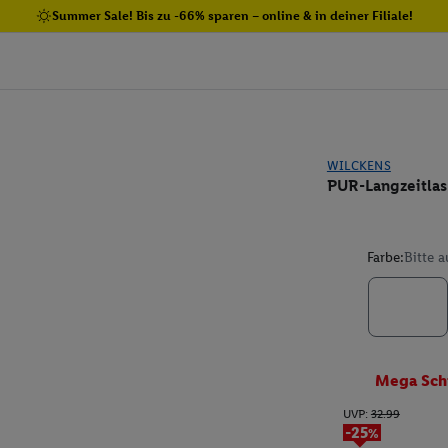
Summer Sale! Bis zu -66% sparen – online & in deiner Filiale!
WILCKENS
PUR-Langzeitlasu
Farbe:
Bitte 
Mega Sch
UVP:
32.99
-25%