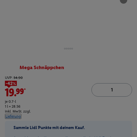
Mega Schnäppchen
UVP:
34.90
-42%
19.99*
je 0.7-l
1 l = 28.56
inkl. MwSt. zzgl.
Lieferung
Sammle Lidl Punkte mit deinem Kauf.