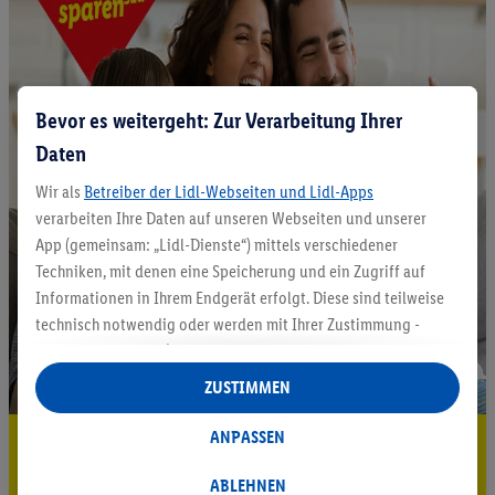
Bevor es weitergeht: Zur Verarbeitung Ihrer
Daten
Wir als
Betreiber der Lidl-Webseiten und Lidl-Apps
verarbeiten Ihre Daten auf unseren Webseiten und unserer
App (gemeinsam: „Lidl-Dienste“) mittels verschiedener
Techniken, mit denen eine Speicherung und ein Zugriff auf
Informationen in Ihrem Endgerät erfolgt. Diese sind teilweise
technisch notwendig oder werden mit Ihrer Zustimmung -
auch durch Partner (u.a.
als separat
oder gemeinsam
Verantwortliche; im Zusammenhang mit dem IAB TCF
ZUSTIMMEN
insgesamt
6
Partner) - für komfortable Einstellungen, zur
Statistik-Erstellung oder für personalisierte Werbung
ANPASSEN
5.95 € Versand sparen³²ᵃ
innerhalb und außerhalb der Lidl-Dienste verwendet.
Datenverarbeitungen für personalisierte Werbung werden
Jetzt zum Newsletter anmelden
ABLEHNEN