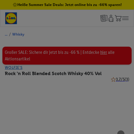
Heiße Summer Sale Deals: Jetzt online bis zu -66% sparen!
/
Whisky
Großer SALE: Sichere dir jetzt bis zu -66 % | Entdecke
hier
alle
Aktionsartikel
WOLFIE'S
Rock 'n Roll Blended Scotch Whisky 40% Vol
3.7/5
(3)
3.7 von 5 St