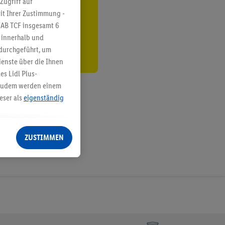
Zugriff auf
it Ihrer Zustimmung -
den
IAB TCF insgesamt
6
g innerhalb und
 durchgeführt, um
enste über die Ihnen
s Lidl Plus-
. Zudem werden einem
eser als
eigenständig
eren Diensten
Lidl-Dienste, Ihr
ZUSTIMMEN
echt - sowie Ihre
ch dem Speichern von
sogenannten
 zur Leistungs-/
ur technischen
n Ihr bestehendes Lidl