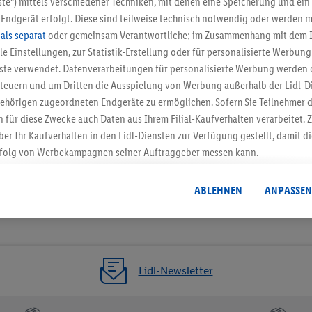
te“) mittels verschiedener Techniken, mit denen eine Speicherung und ein 
Endgerät erfolgt. Diese sind teilweise technisch notwendig oder werden m
Jetzt zum Newsletter anmel
.
als separat
oder gemeinsam Verantwortliche; im Zusammenhang mit dem 
ble Einstellungen, zur Statistik-Erstellung oder für personalisierte Werbun
Gutschein sichern!
nste verwendet. Datenverarbeitungen für personalisierte Werbung werden
euern und um Dritten die Ausspielung von Werbung außerhalb der Lidl-Di
ehörigen zugeordneten Endgeräte zu ermöglichen. Sofern Sie Teilnehmer de
 für diese Zwecke auch Daten aus Ihrem Filial-Kaufverhalten verarbeitet
ber Ihr Kaufverhalten in den Lidl-Diensten zur Verfügung gestellt, damit di
folg von Werbekampagnen seiner Auftraggeber messen kann.
isierter Werbung basiert auf der Generierung von auch mit Daten von and
. Dies umfasst die Zusammenführung von Daten (z.B. über Ihre Nutzung der 
ABLEHNEN
ANPASSEN
dl-Diensten, Informationen aus Ihrem Kundenkonto - z.B. Alter oder Geschl
 auch über verschiedene Endgeräte und Lidl-Dienste hinweg einschließli
auf Informationen auf Ihren Endgeräten zur Erstellung von Zielgruppen (
nhang mit dem Ausspielen dieser Werbung erfolgen Verarbeitungen auch
bung, zur Zielgruppenforschung, zur Entwicklung von Angeboten sowie z
Lidl-Newsletter
rung dieser Werbeausspielungen.
timmung dazu erteilen und danach ein Lidl Plus-Konto erstellen bzw. sich i