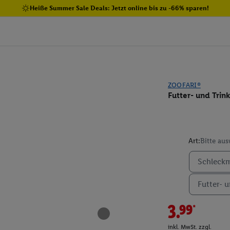
Heiße Summer Sale Deals: Jetzt online bis zu -66% sparen!
ZOOFARI®
Futter- und Trin
Art:
Bitte au
Schleck
Futter- u
3.99*
inkl. MwSt. zzgl.