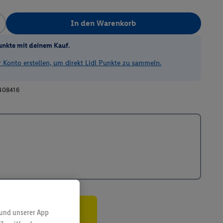
In den Warenkorb
unkte mit deinem Kauf.
Konto erstellen, um direkt Lidl Punkte zu sammeln.
408416
 und unserer App
ren³²ᵃ