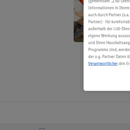
(gemeinsam: „Lidl-Diens
Informationen in Ihrem 
auch durch Partner (u.a
Partner) - für komforta
außerhalb der Lidl-Die
eigene Werbung auszust
und Ihren Haushaltsang
Programms sind, werden
der o.g. Partner Daten ü
Verantwortlicher
den Er
Die Erstellung personal
angereicherten Profilen
Kaufverhalten in den Li
genauen Standortdaten)
und/ oder dem Zugriff 
Segmenten). Im Zusamme
Erfolgsmessung der Wer
Sicherung und Optimie
Sofern Sie hier Ihre Zus