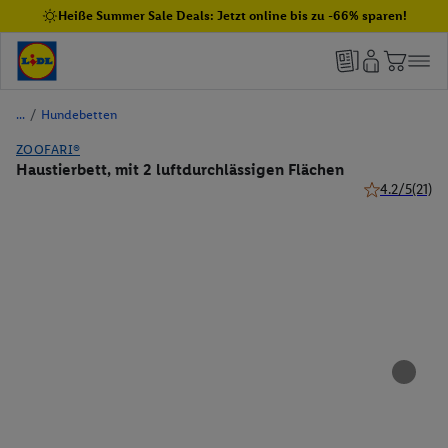
Heiße Summer Sale Deals: Jetzt online bis zu -66% sparen!
/
Hundebetten
ZOOFARI®
Haustierbett, mit 2 luftdurchlässigen Flächen
4.2/5
(21)
4.2 von 5 Ste