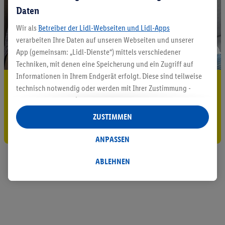
Daten
Wir als
Betreiber der Lidl-Webseiten und Lidl-Apps
verarbeiten Ihre Daten auf unseren Webseiten und unserer
App (gemeinsam: „Lidl-Dienste“) mittels verschiedener
Techniken, mit denen eine Speicherung und ein Zugriff auf
Informationen in Ihrem Endgerät erfolgt. Diese sind teilweise
5.95 € Versand sparen³²ᵃ
technisch notwendig oder werden mit Ihrer Zustimmung -
auch durch Partner (u.a.
als separat
oder gemeinsam
Jetzt zum Newsletter anmelden
Verantwortliche; im Zusammenhang mit dem IAB TCF
ZUSTIMMEN
insgesamt
6
Partner) - für komfortable Einstellungen, zur
Gutschein sichern!
Statistik-Erstellung oder für personalisierte Werbung
ANPASSEN
innerhalb und außerhalb der Lidl-Dienste verwendet.
Datenverarbeitungen für personalisierte Werbung werden
ABLEHNEN
durchgeführt, um eigene Werbung auszusteuern und um
Dritten die Ausspielung von Werbung außerhalb der Lidl-
Dienste über die Ihnen und Ihren Haushaltsangehörigen
zugeordneten Endgeräte zu ermöglichen. Sofern Sie
Teilnehmer des Lidl Plus-Programms sind, werden für diese