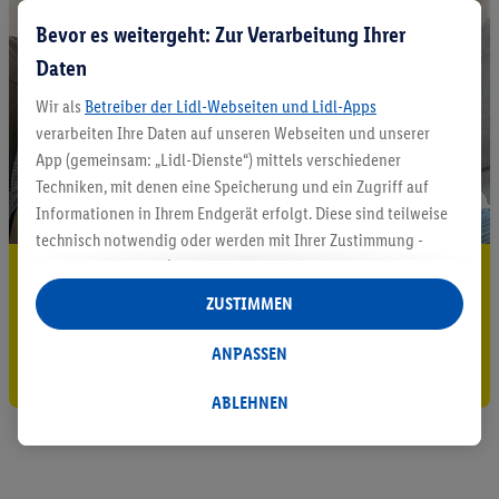
Bevor es weitergeht: Zur Verarbeitung Ihrer
Daten
Wir als
Betreiber der Lidl-Webseiten und Lidl-Apps
verarbeiten Ihre Daten auf unseren Webseiten und unserer
App (gemeinsam: „Lidl-Dienste“) mittels verschiedener
Techniken, mit denen eine Speicherung und ein Zugriff auf
Informationen in Ihrem Endgerät erfolgt. Diese sind teilweise
technisch notwendig oder werden mit Ihrer Zustimmung -
auch durch Partner (u.a.
als separat
oder gemeinsam
5.95 € Versand sparen³²ᵃ
Verantwortliche; im Zusammenhang mit dem IAB TCF
ZUSTIMMEN
Jetzt zum Newsletter anmelden
insgesamt
6
Partner) - für komfortable Einstellungen, zur
Statistik-Erstellung oder für personalisierte Werbung
ANPASSEN
Gutschein sichern!
innerhalb und außerhalb der Lidl-Dienste verwendet.
Datenverarbeitungen für personalisierte Werbung werden
ABLEHNEN
durchgeführt, um eigene Werbung auszusteuern und um
Dritten die Ausspielung von Werbung außerhalb der Lidl-
Dienste über die Ihnen und Ihren Haushaltsangehörigen