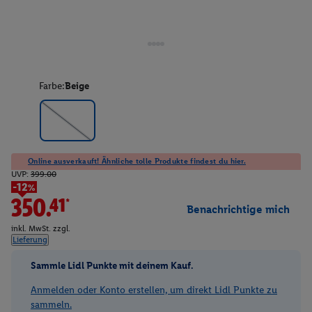
Farbe:
Beige
Online ausverkauft! Ähnliche tolle Produkte findest du hier.
UVP:
399.00
-12%
350.41*
Benachrichtige mich
inkl. MwSt. zzgl.
Lieferung
Sammle Lidl Punkte mit deinem Kauf.
Anmelden oder Konto erstellen, um direkt Lidl Punkte zu
sammeln.