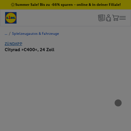
Summer Sale! Bis zu -66% sparen – online & in deiner Filiale!
/
Spielzeugautos & Fahrzeuge
ZÜNDAPP
Cityrad »C400«, 24 Zoll