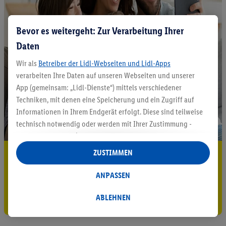
Bevor es weitergeht: Zur Verarbeitung Ihrer
Daten
Wir als
Betreiber der Lidl-Webseiten und Lidl-Apps
verarbeiten Ihre Daten auf unseren Webseiten und unserer
App (gemeinsam: „Lidl-Dienste“) mittels verschiedener
Techniken, mit denen eine Speicherung und ein Zugriff auf
Informationen in Ihrem Endgerät erfolgt. Diese sind teilweise
technisch notwendig oder werden mit Ihrer Zustimmung -
auch durch Partner (u.a.
als separat
oder gemeinsam
Verantwortliche; im Zusammenhang mit dem IAB TCF
ZUSTIMMEN
5.95 € Versand sparen³²ᵃ
insgesamt
6
Partner) - für komfortable Einstellungen, zur
Statistik-Erstellung oder für personalisierte Werbung
Jetzt zum Newsletter anmelden
ANPASSEN
innerhalb und außerhalb der Lidl-Dienste verwendet.
Datenverarbeitungen für personalisierte Werbung werden
Gutschein sichern!
ABLEHNEN
durchgeführt, um eigene Werbung auszusteuern und um
Dritten die Ausspielung von Werbung außerhalb der Lidl-