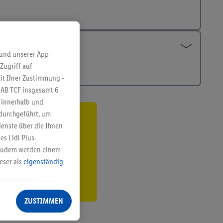
 und unserer App
Zugriff auf
it Ihrer Zustimmung -
IAB TCF insgesamt
6
g innerhalb und
 durchgeführt, um
ren³²ᵃ
enste über die Ihnen
s Lidl Plus-
den
. Zudem werden einem
eser als
eigenständig
eren Diensten
Lidl-Dienste, Ihr
ZUSTIMMEN
echt - sowie Ihre
ch dem Speichern von