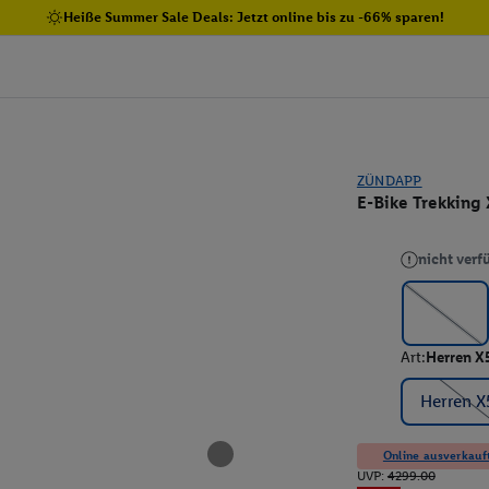
Heiße Summer Sale Deals: Jetzt online bis zu -66% sparen!
ZÜNDAPP
E-Bike Trekking
nicht verf
Art:
Herren X
Herren 
Online ausverkauft
UVP:
4299.00