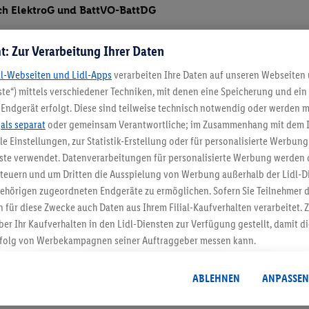
ch ElektroG und BattVO-BattDG
t: Zur Verarbeitung Ihrer Daten
dl-Webseiten und Lidl-Apps
verarbeiten Ihre Daten auf unseren Webseiten
te“) mittels verschiedener Techniken, mit denen eine Speicherung und ein 
Endgerät erfolgt. Diese sind teilweise technisch notwendig oder werden m
.
als separat
oder gemeinsam Verantwortliche; im Zusammenhang mit dem 
ble Einstellungen, zur Statistik-Erstellung oder für personalisierte Werbun
nste verwendet. Datenverarbeitungen für personalisierte Werbung werden
5.95 € Versand spa
euern und um Dritten die Ausspielung von Werbung außerhalb der Lidl-Di
ehörigen zugeordneten Endgeräte zu ermöglichen. Sofern Sie Teilnehmer de
Jetzt zum Newsletter anmel
 für diese Zwecke auch Daten aus Ihrem Filial-Kaufverhalten verarbeitet
ber Ihr Kaufverhalten in den Lidl-Diensten zur Verfügung gestellt, damit di
Gutschein sichern!
folg von Werbekampagnen seiner Auftraggeber messen kann.
isierter Werbung basiert auf der Generierung von auch mit Daten von and
. Dies umfasst die Zusammenführung von Daten (z.B. über Ihre Nutzung der 
ABLEHNEN
ANPASSEN
dl-Diensten, Informationen aus Ihrem Kundenkonto - z.B. Alter oder Geschl
 auch über verschiedene Endgeräte und Lidl-Dienste hinweg einschließli