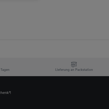
sogenannten
 zur Leistungs-/
ur technischen
n Ihr bestehendes Lidl
n gemeinsamer
zielle Online-Kennung
Kennung verwenden
ung auszuspielen.
 umgewandelte E-Mail-
 Utiq-Technologie in
 Tagen
Lieferung an Packstation
 Sie verfügbar ist.
dresse und einer
en diese Kennung
nsten zu erfassen.
chenk⁷!
 von Dritten betrieben
gung speziell zur