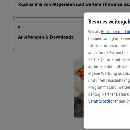
Rücknahme von Altgeräten und weitere Hinweise na
Bevor es weitergeh
Wir als
Betreiber der Li
Anleitungen & Downloads
(gemeinsam: „Lidl-Diens
Informationen in Ihrem 
auch durch Partner (u.a
Partner) - für komforta
außerhalb der Lidl-Die
eigene Werbung auszust
und Ihren Haushaltsang
Programms sind, werden
der o.g. Partner Daten ü
Verantwortlicher
den Er
Die Erstellung personal
angereicherten Profilen
Kaufverhalten in den Li
genauen Standortdaten)