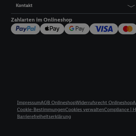
Nutzung der Utiq-Techno
Kontakt
widerrufen - jederzeit 
Telekommunikations-basi
Zahlarten im Onlineshop
die Lidl-Dienste) wider
Durch einen Klick auf „
„Zustimmen“ stimmen Si
genannten Partner zu. W
jederzeit mit Wirkung f
finden Sie hier.
Unter „A
nachfolgend schlagwort
Erfolgsmessung:
Gewährleistung der Sic
Anzeige von Werbung un
Rechtliche Informationen
Verknüpfung verschiede
Impressum
AGB Onlineshop
Widerrufsrecht Onlineshop
A
Messung des Erfolgs v
Cookie-Bestimmungen
Cookies verwalten
Compliance | 
Technologie für digital
Barrierefreiheitserklärung
Verwendung genauer 
Zugriff auf Informa
Zielgruppen durch 