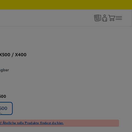
 X500 / X400
ügbar
500
X500
! Ähnliche tolle Produkte findest du hier.