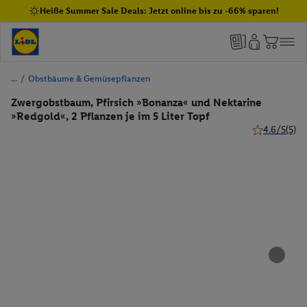
Heiße Summer Sale Deals: Jetzt online bis zu -66% sparen!
/
Obstbäume & Gemüsepflanzen
Zwergobstbaum, Pfirsich »Bonanza« und Nektarine
»Redgold«, 2 Pflanzen je im 5 Liter Topf
4.6/5
(5)
4.6 von 5 St