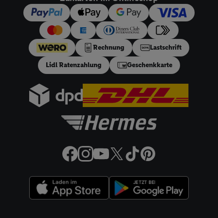
dieser Werbeausspielungen.
Sofern Sie hier Ihre Zustimmung dazu erteilen und danach ein
Lidl Plus-Konto erstellen bzw. sich in Ihr bestehendes Lidl
Plus-Konto einloggen, kann darüber hinaus auch Ihre dort
angegebene E-Mail-Adresse von uns in gemeinsamer
Rechnung
Lastschrift
Verantwortlichkeit mit einem der oben genannten Partner
Lidl Ratenzahlung
Geschenkkarte
verwendet werden, um daraus eine spezielle Online-Kennung
zu erstellen (die sogenannte EUID), die wir sodann ähnlich wie
die sogleich beschriebene Utiq-Kennung verwenden können,
um Sie in von Dritten betriebenen Diensten zu erkennen und
Ihnen personalisierte Werbung auszuspielen. Hierzu wird von
uns und einem der anderen oben genannten Partner auch Ihre
in einen Hashwert umgewandelte E-Mail-Adresse in
gemeinsamer Verantwortlichkeit verarbeitet.
Zudem erlauben Sie uns, der Utiq SA/NV („Utiq“) und
Ihrem
Telekommunikationsnetzbetreiber
, die Utiq-Technologie
in den Lidl-Diensten einzusetzen. Utiq prüft zunächst anhand
Ihrer IP-Adresse, ob die Technologie für Sie verfügbar ist.
Wenn das der Fall ist, gibt Utiq Ihre IP-Adresse an Ihren
Rechtliche Informationen