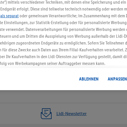
5.95 € Versand spa
te“) mittels verschiedener Techniken, mit denen eine Speicherung und ein 
Endgerät erfolgt. Diese sind teilweise technisch notwendig oder werden m
Jetzt zum Newsletter anmel
.
als separat
oder gemeinsam Verantwortliche; im Zusammenhang mit dem 
ble Einstellungen, zur Statistik-Erstellung oder für personalisierte Werbun
Gutschein sichern!
nste verwendet. Datenverarbeitungen für personalisierte Werbung werden
euern und um Dritten die Ausspielung von Werbung außerhalb der Lidl-Di
ehörigen zugeordneten Endgeräte zu ermöglichen. Sofern Sie Teilnehmer de
 für diese Zwecke auch Daten aus Ihrem Filial-Kaufverhalten verarbeitet
ber Ihr Kaufverhalten in den Lidl-Diensten zur Verfügung gestellt, damit di
folg von Werbekampagnen seiner Auftraggeber messen kann.
isierter Werbung basiert auf der Generierung von auch mit Daten von and
. Dies umfasst die Zusammenführung von Daten (z.B. über Ihre Nutzung der 
ABLEHNEN
ANPASSEN
dl-Diensten, Informationen aus Ihrem Kundenkonto - z.B. Alter oder Geschl
 auch über verschiedene Endgeräte und Lidl-Dienste hinweg einschließli
auf Informationen auf Ihren Endgeräten zur Erstellung von Zielgruppen (
nhang mit dem Ausspielen dieser Werbung erfolgen Verarbeitungen auch
bung, zur Zielgruppenforschung, zur Entwicklung von Angeboten sowie z
Lidl-Newsletter
rung dieser Werbeausspielungen.
timmung dazu erteilen und danach ein Lidl Plus-Konto erstellen bzw. sich i