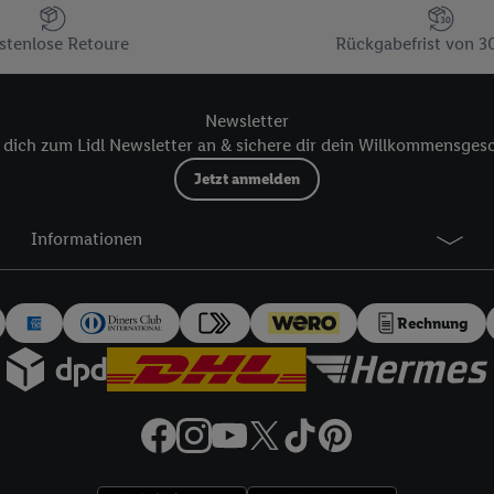
kann darüber hinaus auch Ihre dort angegebene E-Mail-Adresse von uns i
 einem der oben genannten Partner verwendet werden, um daraus eine spe
stenlose Retoure
Rückgabefrist von 3
annte EUID), die wir sodann ähnlich wie die sogleich beschriebene Utiq-
Dritten betriebenen Diensten zu erkennen und Ihnen personalisierte Werb
Newsletter
d einem der anderen oben genannten Partner auch Ihre in einen Hashwert
dich zum Lidl Newsletter an & sichere dir dein Willkommensges
Verantwortlichkeit verarbeitet.
 der Utiq SA/NV („Utiq“) und Ihrem
Telekommunikationsnetzbetreiber
, die
Jetzt anmelden
etzen. Utiq prüft zunächst anhand Ihrer IP-Adresse, ob die Technologie für
ibt Utiq Ihre IP-Adresse an Ihren Netzbetreiber weiter, der anhand der IP-A
Informationen
wie z.B. Ihrer Mobilfunknummer, eine Kennung für Utiq erstellt. Wir werd
erzuerkennen und Erkenntnisse über Ihr Nutzungsverhalten in den Lidl-Die
 mittels dieser Technologie auch auf Diensten wiedererkannt werden, die
Rechnung
 dort personalisierte Werbung ausspielen können. Sie können Ihre Einwilli
logie - zusätzlich zur weiter unten erläuterten Möglichkeit, Ihre Einwillig
auch über
das Datenschutzportal von Utiq („consenthub“)
oder über „Anpass
erten Utiq-Technologie für digitales Marketing“ am unteren Ende dieser E
rufen. Weitere Informationen finden Sie in den
Datenschutzbestimmungen 
Ablehnen“ können Sie nur den Einsatz notwendiger Techniken zulassen. Dur
e allen Verarbeitungen zu sämtlichen vorgenannten Zwecken unter Einbi