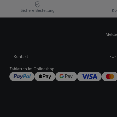
Plus-Konto einloggen, 
Sichere Bestellung
Verantwortlichkeit mit
Ko
zu erstellen (die sogen
können, um Sie in von 
Hierzu wird von uns un
Melde 
Adresse in gemeinsamer 
Zudem erlauben Sie uns,
den Lidl-Diensten einzus
Wenn das der Fall ist, g
Kontakt
Kundenkonto-Referenz, 
verwenden, um Sie wied
Zahlarten im Onlineshop
Insbesondere können Sie
werden, damit wir Ihnen
Nutzung der Utiq-Techno
widerrufen - jederzeit 
Telekommunikations-basi
die Lidl-Dienste) wider
Durch einen Klick auf „
„Zustimmen“ stimmen Si