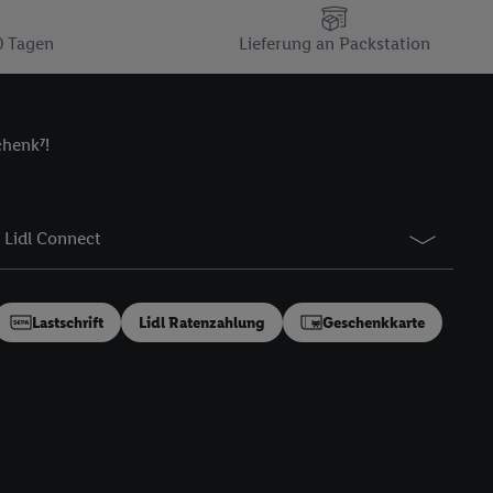
n gemeinsamer
zielle Online-Kennung
0 Tagen
Lieferung an Packstation
Kennung verwenden
ung auszuspielen.
 umgewandelte E-Mail-
chenk⁷!
 Utiq-Technologie in
 Sie verfügbar ist.
dresse und einer
Lidl Connect
en diese Kennung
nsten zu erfassen.
 von Dritten betrieben
Lastschrift
Lidl Ratenzahlung
Geschenkkarte
gung speziell zur
ung generell zu
en“/„Nutzung der
inwilligung (nur für
von Utiq
.
ch einen Klick auf
ndung sämtlicher