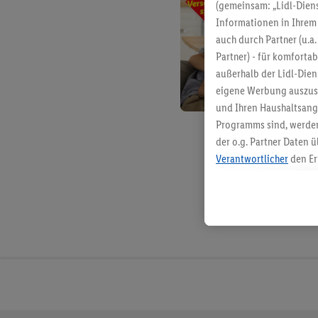
(gemeinsam: „Lidl-Diens
Informationen in Ihrem 
auch durch Partner (u.a
Partner) - für komforta
außerhalb der Lidl-Die
eigene Werbung auszust
und Ihren Haushaltsang
Programms sind, werden
der o.g. Partner Daten ü
Verantwortlicher
den Er
Die Erstellung personal
angereicherten Profilen
Kaufverhalten in den Li
genauen Standortdaten)
und/ oder dem Zugriff 
Segmenten). Im Zusamme
Erfolgsmessung der Wer
Sicherung und Optimie
Sofern Sie hier Ihre Zus