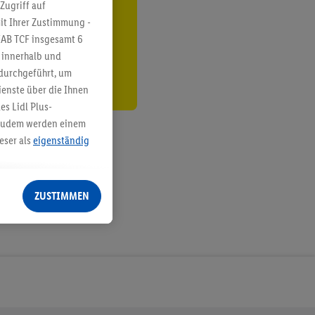
ren³²ᵃ
Zugriff auf
it Ihrer Zustimmung -
den
IAB TCF insgesamt
6
g innerhalb und
 durchgeführt, um
enste über die Ihnen
s Lidl Plus-
. Zudem werden einem
eser als
eigenständig
eren Diensten
Lidl-Dienste, Ihr
ZUSTIMMEN
echt - sowie Ihre
ch dem Speichern von
sogenannten
 zur Leistungs-/
ur technischen
n Ihr bestehendes Lidl