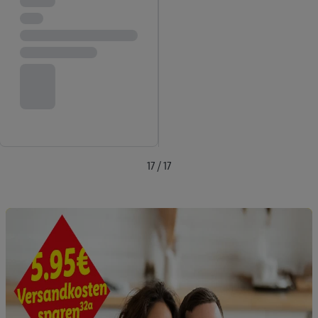
angegebene E-Mail-Adresse von uns in gemeinsamer
Verantwortlichkeit mit einem der oben genannten Partner
verwendet werden, um daraus eine spezielle Online-Kennung
zu erstellen (die sogenannte EUID), die wir sodann ähnlich wie
die sogleich beschriebene Utiq-Kennung verwenden können,
um Sie in von Dritten betriebenen Diensten zu erkennen und
Ihnen personalisierte Werbung auszuspielen. Hierzu wird von
uns und einem der anderen oben genannten Partner auch Ihre
in einen Hashwert umgewandelte E-Mail-Adresse in
gemeinsamer Verantwortlichkeit verarbeitet.
17 / 17
Zudem erlauben Sie uns, der Utiq SA/NV („Utiq“) und
Ihrem
Telekommunikationsnetzbetreiber
, die Utiq-Technologie
in den Lidl-Diensten einzusetzen. Utiq prüft zunächst anhand
Ihrer IP-Adresse, ob die Technologie für Sie verfügbar ist.
Wenn das der Fall ist, gibt Utiq Ihre IP-Adresse an Ihren
Netzbetreiber weiter, der anhand der IP-Adresse und einer
Kundenkonto-Referenz, wie z.B. Ihrer Mobilfunknummer, eine
Kennung für Utiq erstellt. Wir werden diese Kennung
verwenden, um Sie wiederzuerkennen und Erkenntnisse über