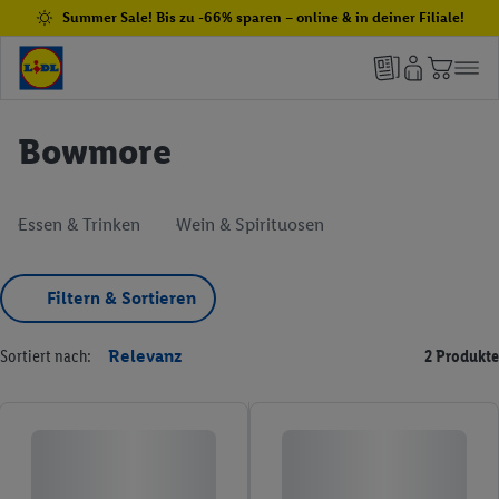
Summer Sale! Bis zu -66% sparen – online & in deiner Filiale!
Bowmore
Essen & Trinken
Wein & Spirituosen
Filtern & Sortieren
Sortiert nach:
Relevanz
2 Produkte