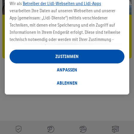
Wir als
Betreiber der Lidl-Webseiten und Lidl-Apps
verarbeiten Ihre Daten auf unseren Webseiten und unserer
App (gemeinsam: „Lidl-Dienste“) mittels verschiedener
5.95 € Versand sparen³²ᵃ
Techniken, mit denen eine Speicherung und ein Zugriff auf
Informationen in Ihrem Endgerät erfolgt. Diese sind teilweise
Jetzt zum Newsletter anmelden
technisch notwendig oder werden mit Ihrer Zustimmung -
auch durch Partner (u.a.
als separat
oder gemeinsam
Gutschein sichern!
Verantwortliche; im Zusammenhang mit dem IAB TCF
ZUSTIMMEN
insgesamt
6
Partner) - für komfortable Einstellungen, zur
Statistik-Erstellung oder für personalisierte Werbung
ANPASSEN
innerhalb und außerhalb der Lidl-Dienste verwendet.
Datenverarbeitungen für personalisierte Werbung werden
ABLEHNEN
durchgeführt, um eigene Werbung auszusteuern und um
Dritten die Ausspielung von Werbung außerhalb der Lidl-
Dienste über die Ihnen und Ihren Haushaltsangehörigen
zugeordneten Endgeräte zu ermöglichen. Sofern Sie
Teilnehmer des Lidl Plus-Programms sind, werden für diese
Zwecke auch Daten aus Ihrem Filial-Kaufverhalten verarbeitet.
Zudem werden einem der o.g. Partner Daten über Ihr